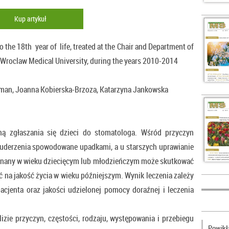
Kup artykuł
to the 18th year of life, treated at the Chair and Department of
 Wroclaw Medical University, during the years 2010-2014
rman, Joanna Kobierska-Brzoza, Katarzyna Jankowska
ą zgłaszania się dzieci do stomatologa. Wśród przyczyn
uderzenia spowodowane upadkami, a u starszych uprawianie
oznany w wieku dziecięcym lub młodzieńczym może skutkować
 na jakość życia w wieku późniejszym. Wynik leczenia zależy
pacjenta oraz jakości udzielonej pomocy doraźnej i leczenia
lizie przyczyn, częstości, rodzaju, występowania i przebiegu
Powikła