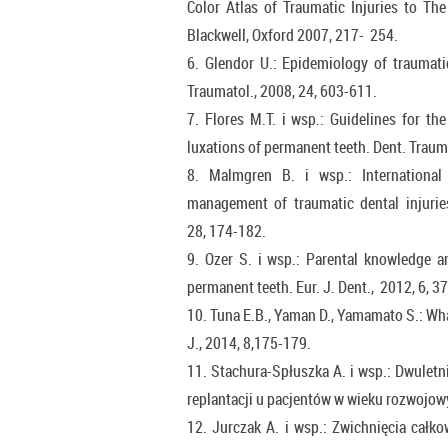
Color Atlas of Traumatic Injuries to Th
Blackwell, Oxford 2007, 217- 254.
6. Glendor U.: Epidemiology of traumatic
Traumatol., 2008, 24, 603-611.
7. Flores M.T. i wsp.: Guidelines for th
luxations of permanent teeth. Dent. Trauma
8. Malmgren B. i wsp.: International
management of traumatic dental injuries
28, 174-182.
9. Ozer S. i wsp.: Parental knowledge a
permanent teeth. Eur. J. Dent., 2012, 6, 3
10. Tuna E.B., Yaman D., Yamamato S.: What
J., 2014, 8,175-179.
11. Stachura-Spłuszka A. i wsp.: Dwulet
replantacji u pacjentów w wieku rozwojow
12. Jurczak A. i wsp.: Zwichnięcia całk