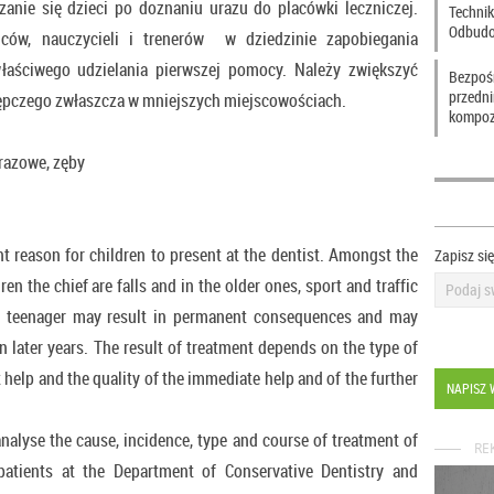
anie się dzieci po doznaniu urazu do placówki leczniczej.
Technik
Odbudo
iców, nauczycieli i trenerów w dziedzinie zapobiegania
ściwego udzielania pierwszej pomocy. Należy zwiększyć
Bezpoś
przedn
ępczego zwłaszcza w mniejszych miejscowościach.
kompoz
razowe, zęby
nt reason for children to present at the dentist. Amongst the
Zapisz si
en the chief are falls and in the older ones, sport and traffic
or teenager may result in permanent consequences and may
 in later years. The result of treatment depends on the type of
et help and the quality of the immediate help and of the further
NAPISZ 
analyse the cause, incidence, type and course of treatment of
RE
 patients at the Department of Conservative Dentistry and