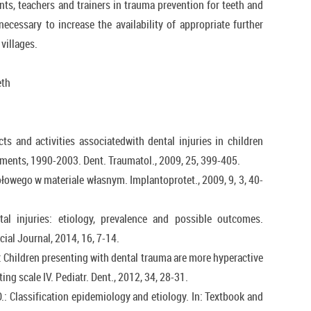
nts, teachers and trainers in trauma prevention for teeth and
s necessary to increase the availability of appropriate further
villages.
eth
s and activities associatedwith dental injuries in children
tments, 1990-2003. Dent. Traumatol., 2009, 25, 399-405.
łowego w materiale własnym. Implantoprotet., 2009, 9, 3, 40-
tal injuries: etiology, prevalence and possible outcomes.
cial Journal, 2014, 16, 7-14.
.: Children presenting with dental trauma are more hyperactive
ng scale IV. Pediatr. Dent., 2012, 34, 28-31.
.: Classification epidemiology and etiology. In: Textbook and