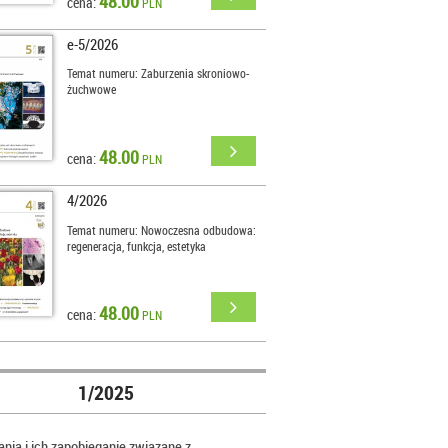
48.00
cena:
PLN
e-5/2026
Temat numeru: Zaburzenia skroniowo-
żuchwowe
48.00
cena:
PLN
4/2026
Temat numeru: Nowoczesna odbudowa:
regeneracja, funkcja, estetyka
48.00
cena:
PLN
1/2025
nia i ich zapobieganie związane z