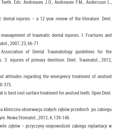
e Teeth. Eds: Andreasen J.O., Andreasen F.M., Andersson L.,
 dental injuries – a 12 year review of the literature. Dent.
e management of traumatic dental injuries. I. Fractures and
tol., 2007, 23, 66-71.
 Association of Dental Traumatology guidelines for the
. 3: injuries of primary dentition. Dent. Traumatol., 2012,
nd attitudes regarding the emergency treatment of avulsed
70-375.
 is best root surface treatment for avulsed teeth. Open Dent.
nia kliniczna obserwacja stałych zębów przednich po zabiegu
ym. Nowa Stomatol., 2012, 4, 139-146.
owite zębów – przyczyny niepowodzeń zabiegu replantacji w