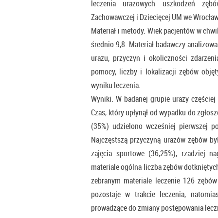
leczenia urazowych uszkodzeń zębó
Zachowawczej i Dziecięcej UM we Wrocław
Materiał i metody. Wiek pacjentów w chwil
średnio 9,8. Materiał badawczy analizowa
urazu, przyczyn i okoliczności zdarzeni
pomocy, liczby i lokalizacji zębów obję
wyniku leczenia.
Wyniki. W badanej grupie urazy częście
Czas, który upłynął od wypadku do zgłosz
(35%) udzielono wcześniej pierwszej p
Najczęstszą przyczyną urazów zębów był
zajęcia sportowe (36,25%), rzadziej 
materiale ogólna liczba zębów dotkniętyc
zebranym materiale leczenie 126 zębó
pozostaje w trakcie leczenia, natomi
prowadzące do zmiany postępowania lecz