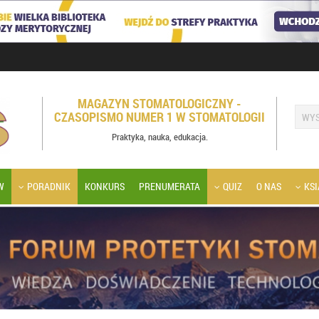
MAGAZYN STOMATOLOGICZNY -
CZASOPISMO NUMER 1 W STOMATOLOGII
Praktyka, nauka, edukacja.
W
PORADNIK
KONKURS
PRENUMERATA
QUIZ
O NAS
KSI