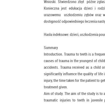
Wnioski. Stwierdzono zbyt późne zgłasz
Konieczna jest edukacja dzieci i rodz
urazowemu uszkodzeniu zębów oraz wła
dostępność odpowiedniego leczenia nast
Hasła indeksowe: dzieci, uszkodzenia pou
Summary
Introduction. Trauma to teeth is a freque
causes of trauma in the youngest of childr
accidents. Trauma received as a child 
significantly influence the quality of life
injury, the time taken for the patient to g
treatment given.
Aim of study. The aim of the study is to 
traumatic injuries to teeth in juvenile