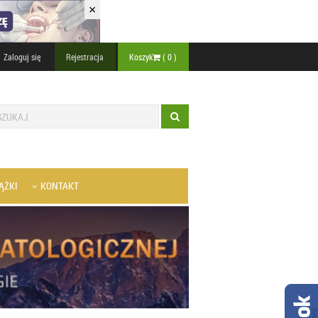
×
Zaloguj się
Rejestracja
Koszyk
(
0
)
ĄŻKI
KONTAKT