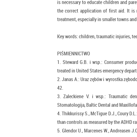
is necessary to educate children and pare
the correct application of first aid. It i
treatment, especially in smaller towns and 
Key words: children, traumatic injuries, te
PIŚMIENNICTWO
1. Steward G.B. i wsp.: Consumer product
treated in United States emergency depar
2. Janas A.: Uraz zębów i wyrostka zębodo
42.
3. Zaleckiene V. i wsp.: Traumatic den
Stomatologija, Baltic Dental and Maxillofa
4. Thikkurissy S., McTigue D.J., Coury D.L
than controls as measured by the ADHD rati
5. Glendor U., Marcenes W., Andreasen J.O