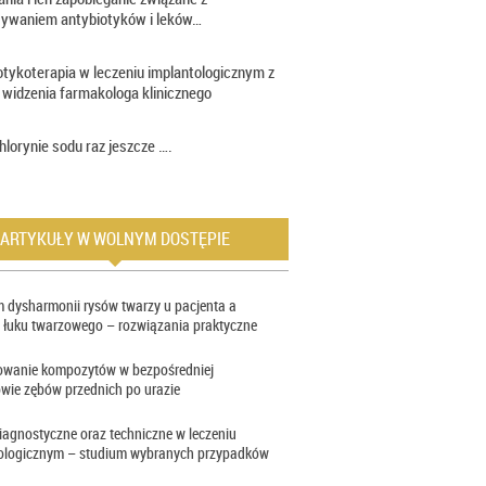
sywaniem antybiotyków i leków…
otykoterapia w leczeniu implantologicznym z
 widzenia farmakologa klinicznego
hlorynie sodu raz jeszcze ….
ARTYKUŁY W WOLNYM DOSTĘPIE
 dysharmonii rysów twarzy u pacjenta a
 łuku twarzowego – rozwiązania praktyczne
owanie kompozytów w bezpośredniej
wie zębów przednich po urazie
iagnostyczne oraz techniczne w leczeniu
ologicznym – studium wybranych przypadków