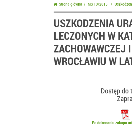
Strona główna
/
MS 10/2015
/
Uszkodzeni
USZKODZENIA URA
LECZONYCH W KAT
ZACHOWAWCZEJ I
WROCŁAWIU W LA
Dostęp do t
Zapr
Po dokonaniu zakupu art