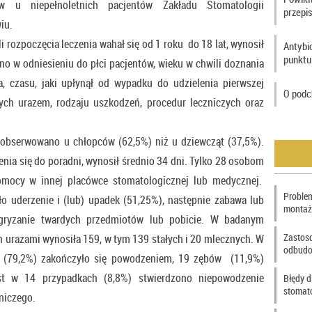
w u niepełnoletnich pacjentów Zakładu Stomatologii
przepi
iu.
i rozpoczęcia leczenia wahał się od 1 roku do 18 lat, wynosił
Antybi
punktu
no w odniesieniu do płci pacjentów, wieku w chwili doznania
a, czasu, jaki upłynął od wypadku do udzielenia pierwszej
O podc
tych urazem, rodzaju uszkodzeń, procedur leczniczych oraz
j obserwowano u chłopców (62,5%) niż u dziewcząt (37,5%).
enia się do poradni, wynosił średnio 34 dni. Tylko 28 osobom
omocy w innej placówce stomatologicznej lub medycznej.
Problem
o uderzenie i (lub) upadek (51,25%), następnie zabawa lub
montaż
nagryzanie twardych przedmiotów lub pobicie. W badanym
Zastos
h urazami wynosiła 159, w tym 139 stałych i 20 mlecznych. W
odbudo
w (79,2%) zakończyło się powodzeniem, 19 zębów (11,9%)
ast w 14 przypadkach (8,8%) stwierdzono niepowodzenie
Błędy d
stomat
niczego.