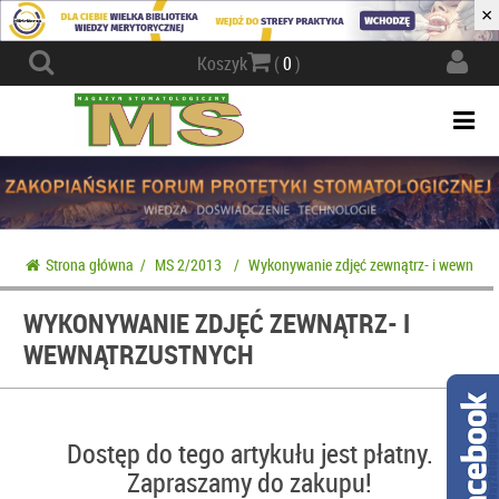
×
Actio
Koszyk
(
0
)
navig
Togg
navi
Strona główna
/
MS 2/2013
/
Wykonywanie zdjęć zewnątrz- i wewnątrz
WYKONYWANIE ZDJĘĆ ZEWNĄTRZ- I
WEWNĄTRZUSTNYCH
Dostęp do tego artykułu jest płatny.
Zapraszamy do zakupu!