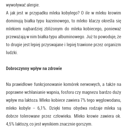
wywoływać alergie.
A jak jest w przypadku mleka kobylego? O ile w mleku krowim
dominują białka typu kazeinowego, to mleko klaczy określa się
mlekiem najbardziej zbliżonym do mleka kobiecego, ponieważ
przeważają w nim białka typu albuminowego. Już to powoduje, że
to drugie jest lepiej przyswajane i lepiej trawione przez organizm
ludzki.
Dobroczynny wpływ na zdrowie
Na prawidłowe funkcjonowanie komórek nerwowych, a także na
poprawne wchłanianie wapnia, fosforu czy magnezu bardzo duży
wpływ ma laktoza. Mleko kobiece zawiera 7% tego węglowodanu,
mleko kobyle – 6,1%. Dzięki temu obydwa rodzaje mleka są
dobrze tolerowane przez człowieka. Mleko krowie zawiera ok.
4,5% laktozy, co jest wynikiem znacznie gorszym.