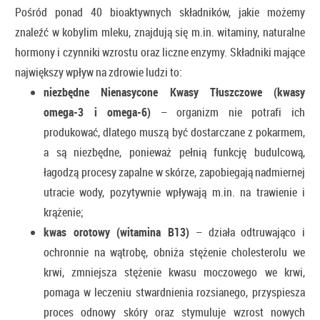
Pośród ponad 40 bioaktywnych składników, jakie możemy
znaleźć w kobylim mleku, znajdują się m.in. witaminy, naturalne
hormony i czynniki wzrostu oraz liczne enzymy. Składniki mające
największy wpływ na zdrowie ludzi to:
niezbędne Nienasycone Kwasy Tłuszczowe (kwasy
omega-3 i omega-6)
– organizm nie potrafi ich
produkować, dlatego muszą być dostarczane z pokarmem,
a są niezbędne, ponieważ pełnią funkcję budulcową,
łagodzą procesy zapalne w skórze, zapobiegają nadmiernej
utracie wody, pozytywnie wpływają m.in. na trawienie i
krążenie;
kwas orotowy (witamina B13)
– działa odtruwająco i
ochronnie na wątrobę, obniża stężenie cholesterolu we
krwi, zmniejsza stężenie kwasu moczowego we krwi,
pomaga w leczeniu stwardnienia rozsianego, przyspiesza
proces odnowy skóry oraz stymuluje wzrost nowych