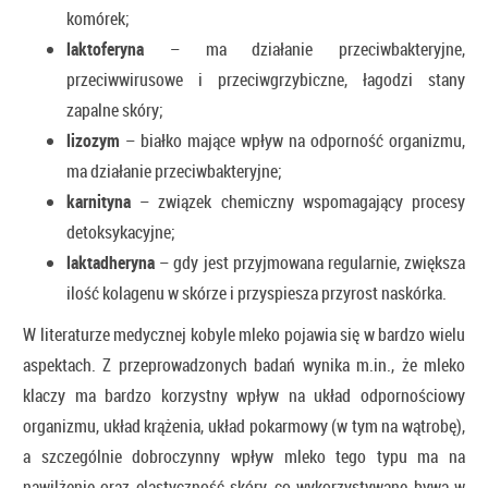
komórek;
laktoferyna
– ma działanie przeciwbakteryjne,
przeciwwirusowe i przeciwgrzybiczne, łagodzi stany
zapalne skóry;
lizozym
– białko mające wpływ na odporność organizmu,
ma działanie przeciwbakteryjne;
karnityna
– związek chemiczny wspomagający procesy
detoksykacyjne;
laktadheryna
– gdy jest przyjmowana regularnie, zwiększa
ilość kolagenu w skórze i przyspiesza przyrost naskórka.
W literaturze medycznej kobyle mleko pojawia się w bardzo wielu
aspektach. Z przeprowadzonych badań wynika m.in., że mleko
klaczy ma bardzo korzystny wpływ na układ odpornościowy
organizmu, układ krążenia, układ pokarmowy (w tym na wątrobę),
a szczególnie dobroczynny wpływ mleko tego typu ma na
nawilżenie oraz elastyczność skóry, co wykorzystywane bywa w