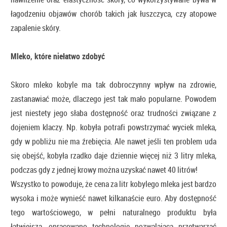
łagodzeniu objawów chorób takich jak łuszczyca, czy atopowe
zapalenie skóry.
Mleko, które niełatwo zdobyć
Skoro mleko kobyle ma tak dobroczynny wpływ na zdrowie,
zastanawiać może, dlaczego jest tak mało popularne. Powodem
jest niestety jego słaba dostępność oraz trudności związane z
dojeniem klaczy. Np. kobyła potrafi powstrzymać wyciek mleka,
gdy w pobliżu nie ma źrebięcia. Ale nawet jeśli ten problem uda
się obejść, kobyła rzadko daje dziennie więcej niż 3 litry mleka,
podczas gdy z jednej krowy można uzyskać nawet 40 litrów!
Wszystko to powoduje, że cena za litr kobylego mleka jest bardzo
wysoka i może wynieść nawet kilkanaście euro. Aby dostępność
tego wartościowego, w pełni naturalnego produktu była
łatwiejsza, opracowano technologię pozwalającą przetwarzać