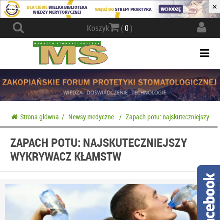
×
Actio
Koszyk
(
0
)
navig
Togg
navi
Strona główna
/
Newsy medyczne
/
Zapach potu: najskuteczniejszy w
ZAPACH POTU: NAJSKUTECZNIEJSZY
WYKRYWACZ KŁAMSTW