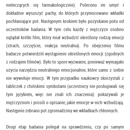
nieleczących się farmakologicznie). Polecono im umyć i
dokładnie wysuszyć pachy, do których przymocowano wkładki
pochłaniające pot. Następnym krokiem było pozyskanie potu od
uczestników badania. W tym celu każdy z mężczyzn osobno
oglądał krótki film, który miał wzbudzić określony rodzaj emocji
(strach, szczęście, reakcja neutralna). Po obejrzeniu filmu
badacze potwierdzili wystąpienie określonych emocji (zgodnych
z rodzajem filmów). Było to spore wyzwanie, ponieważ wymagało
użycia narzędzia neutralnego emocjonalnie, które samo z siebie
nie wywołuje emocji. W tym przypadku naukowcy skorzystali z
tabliczek z chińskimi symbolami (uczestnicy nie posługiwali się
tym językiem, więc nie znali ich znaczenia): pokazywali je
mężczyznom i prosili o opisanie, jakie emocje w nich wzbudzają.
Następnie zebrano pot zgromadzony we wkładkach chłonnych.
Drugi etap badania polegał na sprawdzeniu, czy po samym