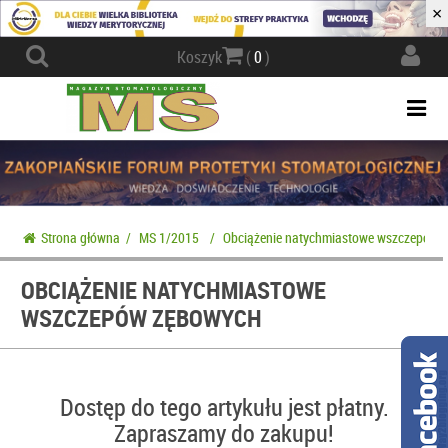
×
Actio
Koszyk
(
0
)
navig
Togg
navi
Strona główna
/
MS 1/2015
/
Obciążenie natychmiastowe wszczepów 
OBCIĄŻENIE NATYCHMIASTOWE
WSZCZEPÓW ZĘBOWYCH
Dostęp do tego artykułu jest płatny.
Zapraszamy do zakupu!