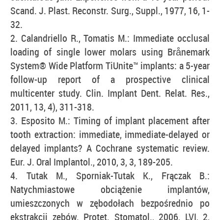
Scand. J. Plast. Reconstr. Surg., Suppl., 1977, 16, 1-
32.
2. Calandriello R., Tomatis M.: Immediate occlusal
loading of single lower molars using Brånemark
System® Wide Platform TiUnite™ implants: a 5-year
follow-up report of a prospective clinical
multicenter study. Clin. Implant Dent. Relat. Res.,
2011, 13, 4), 311-318.
3. Esposito M.: Timing of implant placement after
tooth extraction: immediate, immediate-delayed or
delayed implants? A Cochrane systematic review.
Eur. J. Oral Implantol., 2010, 3, 3, 189-205.
4. Tutak M., Sporniak-Tutak K., Frączak B.:
Natychmiastowe obciążenie implantów,
umieszczonych w zębodołach bezpośrednio po
ekstrakcji zębów. Protet. Stomatol., 2006, LVI, 2,