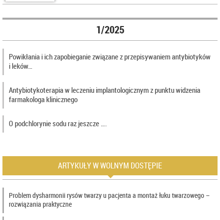
1/2025
Powikłania i ich zapobieganie związane z przepisywaniem antybiotyków
i leków…
Antybiotykoterapia w leczeniu implantologicznym z punktu widzenia
farmakologa klinicznego
O podchlorynie sodu raz jeszcze ….
ARTYKUŁY W WOLNYM DOSTĘPIE
Problem dysharmonii rysów twarzy u pacjenta a montaż łuku twarzowego –
rozwiązania praktyczne