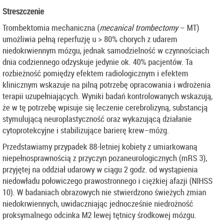
Streszczenie
Trombektomia mechaniczna (
mecanical trombectomy
– MT)
umożliwia pełną reperfuzję u > 80% chorych z udarem
niedokrwiennym mózgu, jednak samodzielność w czynnościach
dnia codziennego odzyskuje jedynie ok. 40% pacjentów. Ta
rozbieżność pomiędzy efektem radiologicznym i efektem
klinicznym wskazuje na pilną potrzebę opracowania i wdrożenia
terapii uzupełniających. Wyniki badań kontrolowanych wskazują,
że w tę potrzebę wpisuje się leczenie cerebrolizyną, substancją
stymulującą neuroplastyczność oraz wykazującą działanie
cytoprotekcyjne i stabilizujące barierę krew–mózg.
Przedstawiamy przypadek 88-letniej kobiety z umiarkowaną
niepełnosprawnością z przyczyn pozaneurologicznych (mRS 3),
przyjętej na oddział udarowy w ciągu 2 godz. od wystąpienia
niedowładu połowiczego prawostronnego i ciężkiej afazji (NIHSS
10). W badaniach obrazowych nie stwierdzono świeżych zmian
niedokrwiennych, uwidaczniając jednocześnie niedrożność
proksymalnego odcinka M2 lewej tętnicy środkowej mózgu.