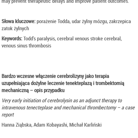
may prevent therapeutic delays and improve patient outcomes.
Słowa kluczowe:
porażenie Todda, udar żylny mózgu, zakrzepica
zatok żylnych
Keywords:
Todd’s paralysis, cerebral venous stroke cerebral,
venous sinus thrombosis
Bardzo wczesne włączenie cerebrolizyny jako terapia
uzupełniająca dożylne leczenie tenekteplazą i trombektomią
mechaniczną – opis przypadku
Very early initiation of cerebrolysin as an adjunct therapy to
intravenous tenecteplase and mechanical thrombectomy – a case
report
Hanna Ziąbska, Adam Kobayashi, Michał Karliński