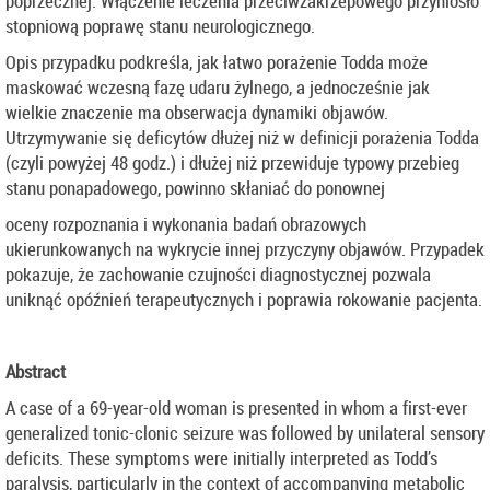
poprzecznej. Włączenie leczenia przeciwzakrzepowego przyniosło
stopniową poprawę stanu neurologicznego.
Opis przypadku podkreśla, jak łatwo porażenie Todda może
maskować wczesną fazę udaru żylnego, a jednocześnie jak
wielkie znaczenie ma obserwacja dynamiki objawów.
Utrzymywanie się deficytów dłużej niż w definicji porażenia Todda
(czyli powyżej 48 godz.) i dłużej niż przewiduje typowy przebieg
stanu ponapadowego, powinno skłaniać do ponownej
oceny rozpoznania i wykonania badań obrazowych
ukierunkowanych na wykrycie innej przyczyny objawów. Przypadek
pokazuje, że zachowanie czujności diagnostycznej pozwala
uniknąć opóźnień terapeutycznych i poprawia rokowanie pacjenta.
Abstract
A case of a 69-year-old woman is presented in whom a first-ever
generalized tonic-clonic seizure was followed by unilateral sensory
deficits. These symptoms were initially interpreted as Todd’s
paralysis, particularly in the context of accompanying metabolic