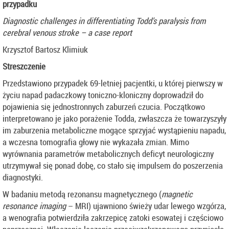
przypadku
Diagnostic challenges in differentiating Todd’s paralysis from
cerebral venous stroke – a case report
Krzysztof Bartosz Klimiuk
Streszczenie
Przedstawiono przypadek 69-letniej pacjentki, u której pierwszy w
życiu napad padaczkowy toniczno-kloniczny doprowadził do
pojawienia się jednostronnych zaburzeń czucia. Początkowo
interpretowano je jako porażenie Todda, zwłaszcza że towarzyszyły
im zaburzenia metaboliczne mogące sprzyjać wystąpieniu napadu,
a wczesna tomografia głowy nie wykazała zmian. Mimo
wyrównania parametrów metabolicznych deficyt neurologiczny
utrzymywał się ponad dobę, co stało się impulsem do poszerzenia
diagnostyki.
W badaniu metodą rezonansu magnetycznego (
magnetic
resonance imaging
– MRI) ujawniono świeży udar lewego wzgórza,
a wenografia potwierdziła zakrzepicę zatoki esowatej i częściowo