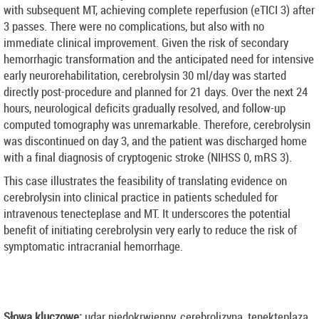
with subsequent MT, achieving complete reperfusion (eTICI 3) after
3 passes. There were no complications, but also with no
immediate clinical improvement. Given the risk of secondary
hemorrhagic transformation and the anticipated need for intensive
early neurorehabilitation, cerebrolysin 30 ml/day was started
directly post-procedure and planned for 21 days. Over the next 24
hours, neurological deficits gradually resolved, and follow-up
computed tomography was unremarkable. Therefore, cerebrolysin
was discontinued on day 3, and the patient was discharged home
with a final diagnosis of cryptogenic stroke (NIHSS 0, mRS 3).
This case illustrates the feasibility of translating evidence on
cerebrolysin into clinical practice in patients scheduled for
intravenous tenecteplase and MT. It underscores the potential
benefit of initiating cerebrolysin very early to reduce the risk of
symptomatic intracranial hemorrhage.
Słowa kluczowe:
udar niedokrwienny, cerebrolizyna, tenekteplaza,