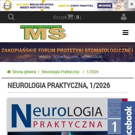
×
Actio
Koszyk
(
0
)
navig
Togg
navi
Strona główna
/
Neurologia Praktyczna
/
1/2026
NEUROLOGIA PRAKTYCZNA, 1/2026