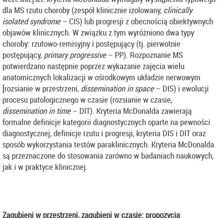
dla MS rzutu choroby (zespół klinicznie izolowany,
clinically
isolated syndrome
– CIS) lub progresji z obecnością obiektywnych
objawów klinicznych. W związku z tym wyróżniono dwa typy
choroby: rzutowo-remisyjny i postępujący (tj. pierwotnie
postępujący,
primary progressive
– PP). Rozpoznanie MS
potwierdzano następnie poprzez wykazanie zajęcia wielu
anatomicznych lokalizacji w ośrodkowym układzie nerwowym
[rozsianie w przestrzeni,
dissemination in space
– DIS) i ewolucji
procesu patologicznego w czasie (rozsianie w czasie,
dissemination in time
– DIT). Kryteria McDonalda zawierają
formalne definicje kategorii diagnostycznych oparte na pewności
diagnostycznej, definicje rzutu i progresji, kryteria DIS i DIT oraz
sposób wykorzystania testów paraklinicznych. Kryteria McDonalda
są przeznaczone do stosowania zarówno w badaniach naukowych,
jak i w praktyce klinicznej.
Zagubieni w przestrzeni, zagubieni w czasie: propozycja