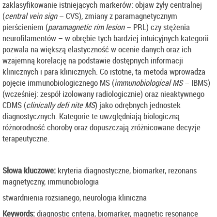
zaklasyfikowanie istniejących markerów: objaw żyły centralnej
(
central vein sign
– CVS), zmiany z paramagnetycznym
pierścieniem (
paramagnetic
rim lesion
– PRL) czy stężenia
neurofilamentów – w obrębie tych bardziej intuicyjnych kategorii
pozwala na większą elastyczność w ocenie danych oraz ich
wzajemną korelację na podstawie dostępnych informacji
klinicznych i para klinicznych. Co istotne, ta metoda wprowadza
pojęcie immunobiologicznego MS (
immunobiological
MS
– IBMS)
(wcześniej: zespół izolowany radiologicznie) oraz nieaktywnego
CDMS (
clinically defi nite MS
) jako odrębnych jednostek
diagnostycznych. Kategorie te uwzględniają biologiczną
różnorodność choroby oraz dopuszczają zróżnicowane decyzje
terapeutyczne.
Słowa kluczowe:
kryteria diagnostyczne, biomarker, rezonans
magnetyczny, immunobiologia
stwardnienia rozsianego, neurologia kliniczna
Keywords:
diagnostic criteria, biomarker, magnetic resonance