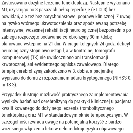
Zastosowano dożylne leczenie tenekteplazą. Następnie wykonano
MT, uzyskując po 3 pasażach pełną reperfuzję (eTICI 3) bez
powikłań, ale też bez natychmiastowej poprawy klinicznej. Z uwagi
na ryzyko wtórnego ukrwotocznienia oraz spodziewaną potrzebę
intensywnej wczesnej rehabilitacji neurologicznej bezpośrednio po
zabiegu rozpoczęto podawanie cerebrolizyny 30 ml/dobę
planowane wstępnie na 21 dni. W ciągu kolejnych 24 godz. deficyt
neurologiczny stopniowo ustąpił, a w kontrolnej tomografii
komputerowej (TK) nie uwidoczniono ani transformacji
krwotocznej, ani ewidentnego ogniska zawałowego. Dlatego
terapię cerebrolizyną zakończono w 3. dobie, a pacjentkę
wypisano do domu z rozpoznaniem udaru kryptogennego (NIHSS 0,
mRS 3).
Przypadek ilustruje możliwość praktycznego zaimplementowania
wyników badań nad cerebrolizyną do praktyki klinicznej u pacjenta
kwalifikowanego do dożylnego leczenia trombolitycznego
tenekteplazą oraz MT w standardowym oknie terapeutycznym. W
szczególności zwraca uwagę na potencjalną korzyść z bardzo
wczesnego włączenia leku w celu redukcji ryzyka objawowego