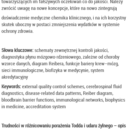
towarzyszących im fałszywych oczekiwań co do jakości. Należy
zwrócić uwagę na nowe koncepcje, które na nowo zintegrują
doświadczenie medyczne chemika klinicznego, i na ich korzystny
skutek uboczny w postaci zmniejszenia wydatków w systemie
ochrony zdrowia.
Słowa kluczowe:
schematy zewnętrznej kontroli jakości,
diagnostyka płynu mózgowo-rdzeniowego, zależne od choroby
wzorce danych, diagram Reibera, funkcje bariery krew–mózg,
sieci immunologiczne, biofizyka w medycynie, system
akredytacyjny
Keywords:
external quality control schemes, cerebrospinal fluid
diagnostics, disease-related data patterns, Reiber diagram,
bloodbrain barrier functions, immunological networks, biophysics
in medicine, accreditation system
Trudności w różnicowaniu porażenia Todda i udaru żylnego – opis