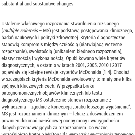
substantial and substantive changes
Ustalenie właściwego rozpoznania stwardnienia rozsianego
(
multiple sclerosis
– MS) jest podstawą postępowania klinicznego,
badań naukowych i polityki zdrowotnej. Kryteria diagnostyczne
stanowią kompromis między czułością (ułatwiającą wczesne
rozpoznanie), swoistością (unikaniem błędnego rozpoznania),
elastycznością i wykonalnością. Opublikowano wiele kryteriów
diagnostycznych, a ostatnio w latach 2001, 2005, 2010 i 2017
pojawiały się kolejne rewizje kryteriów McDonalda [1-4]. Chociaż
w szczegółach kryteria McDonalda ewoluowały, to miały one kilka
spójnych kluczowych cech. W przypadku braku
patognomonicznych objawów klinicznych lub testu
diagnostycznego MS ostatecznie stanowi rozpoznanie z
wykluczenia – zgodnie z koncepcją „braku lepszego wyjaśnienia”.
MS jest rozpoznaniem klinicznym – lekarz z doświadczeniem
powinien dokonać całościowej oceny mocy i wiarygodności
danych przemawiających za rozpoznaniem. Co ważne,
wcześniejsze kryteria McDonalda wymagały wystąpienia typowego