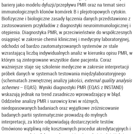
bariery jako modelu dyfuzji/przepływu PMR oraz na temat sieci
immunologicznych klonów komórek B i plejotropowych cytokin.
Biofizyczne i biologiczne zasady łączenia danych przedstawiono z
zastosowaniem przykładów z diagnostyki neuroimmunologicznej i
otępienia. Diagnostyka PMR, w przeciwieństwie do współczesnych
osiągnięć w zakresie chemii klinicznej i medycyny laboratoryjnej,
odchodzi od bardzo zautomatyzowanych systemów ze stale
wzrastającą liczbą indywidualnych analiz w kierunku opisu PMR, w
którym są zintegrowane wszystkie dane pacjenta. Coraz
ważniejsze staje się szkolenie medyczne w zakresie interpretacji
próbek danych w systemach testowania międzylaboratoryjnego
(schematach zewnętrznej analizy jakości,
external quality analysis
schemes
– EQAS). Wyniki diagnostyki PMR (EQAS z INSTAND)
wskazują jednak na trend zasadniczo wprowadzający w błąd.
Oddzielne analizy PMR i surowicy krwi w różnych,
niedopasowanych badaniach oraz wyjątkowe zróżnicowanie
badanych partii systematycznie prowadzą do mylnych
interpretacji, za które odpowiadają dostarczyciele testów.
Omówiono wątpliwą rolę kosztownych procedur akredytacyjnych i