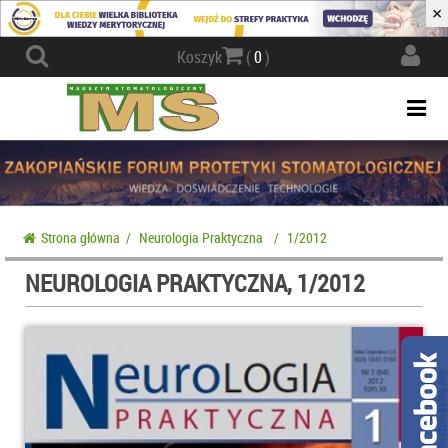
×
Actio
Koszyk
(
0
)
navig
Togg
navi
Strona główna
/
Neurologia Praktyczna
/
1/2012
NEUROLOGIA PRAKTYCZNA, 1/2012