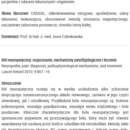
pacjentów z udarami lakunarnymi i otępieniem.
Słowa kluczowe:
CADASIL, mikrokrwawienia mózgowe, upośledzenie, udary
lakunarne, leukoarajoza, obrazowanie metodą rezonansu magnetycznego,
naczyniowe zaburzenia poznawcze, choroba istoty białej.
Komentarz:
Prof. dr hab. n. med. Anna Członkowska
Ból neuropatyczny: rozpoznanie, mechanizmy patofizjologiczne i leczenie
Neuropathic pain: diagnosis, pathophysiological mechanisms, and treatment
Lancet Neurol 2010; 9:807–19
Streszczenie
Ból neuropatyczny rozwija się w wyniku uszkodzenia albo schorzenia
dotyczącego somatosensorycznego układu nerwowego, zarówno w jego części
obwodowej, jak i ośrodkowej. Przykładami bólu neuropatycznego są: bolesna
polineuropatia, neuralgia popółpaścowa, neuralgia nerwu trójdzielnego i bóle
poudarowe. Klinicznie charakterystyczne dla bólu neuropatycznego jest
spontaniczne pojawianie się przeszywającego bólu, który może być również
wywoływany lub nasilany przez bodźce szkodliwe lub nieszkodliwe. Metody, takie
jak kwestionariusze służące dla oceny przesiewowej i dalszej oceny bólu,