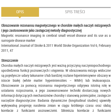
OPIS
SPIS TREŚCI
Obrazowanie rezonansu magnetycznego w chorobie małych naczyń mózgowych
i jego zastosowanie jako zastępczej metody diagnostycznej
Magnetic resonance imaging in cerebral small vessel disease and its use as a
surrogate disease marker
International Journal of Stroke & 2011 World Stroke Organization Vol 6, February
2011, 47
Streszczenie
Choroba małych naczyń mózgowych jest ważną przyczyną naczyniopochodnego
upośledzenia funkcji poznawczych i otępienia. W obrazowaniu mózgu widoczne
są pojedyncze udary lakunarne i/lub bardziej rozlane hiperintensywne obszary w
istocie białej (white matter hyperintensities – WMH) lub leukoarajoza.
Obrazowanie za pomocą rezonansu magnetycznego odgrywa istotną rolę w
ustalaniu rozpoznania, a jego zaawansowane techniki dostarczają nowych
informacji dotyczących mechanizmów choroby i stanowią potencjalne, zastępcze
narzędzie diagnostyczne. Badania dynamiczne (longitudinal studies) ujawniły
wykrywalną progresję nasilenia zmian w ciągu krótkiego czasu oraz słabą
korelację z funkcjami poznawczymi. Silniejszą korelację z funkcjami