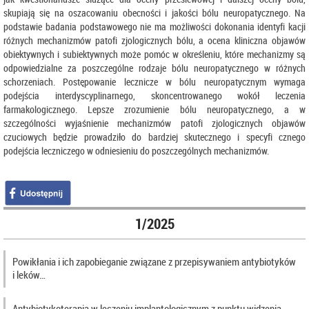
skupiają się na oszacowaniu obecności i jakości bólu neuropatycznego. Na
podstawie badania podstawowego nie ma możliwości dokonania identyfi kacji
różnych mechanizmów patofi zjologicznych bólu, a ocena kliniczna objawów
obiektywnych i subiektywnych może pomóc w określeniu, które mechanizmy są
odpowiedzialne za poszczególne rodzaje bólu neuropatycznego w różnych
schorzeniach. Postępowanie lecznicze w bólu neuropatycznym wymaga
podejścia interdyscyplinarnego, skoncentrowanego wokół leczenia
farmakologicznego. Lepsze zrozumienie bólu neuropatycznego, a w
szczególności wyjaśnienie mechanizmów patofi zjologicznych objawów
czuciowych będzie prowadziło do bardziej skutecznego i specyfi cznego
podejścia leczniczego w odniesieniu do poszczególnych mechanizmów.
1/2025
Powikłania i ich zapobieganie związane z przepisywaniem antybiotyków
i leków…
Antybiotykoterapia w leczeniu implantologicznym z punktu widzenia