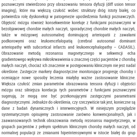
poznawczymi stwierdzono przy obrazowaniu tensora dyfuzji (diff usion tensor
imaging), które ma większą czułość wobec struktury dróg istoty białej, co
potwierdza rolę dyskoneksji w patogenezie upośledzenia funkcji poznawczych.
Objętość mózgu również konsekwentnie koreluje z funkcjami poznawczymi w
bezobjawowej chorobie małych naczyń, sporadycznej chorobie małych naczyń,
także w mózgowej autosomalnej dominującej arteriopatii z zawałami
podkorowymi oraz leukoencefalopatią (cerebral autosomal dominant
arteriopathy with subcortical infarcts and leukoencephalopathy – CADASIL).
Obrazowanie metodą rezonansu magnetycznego w sekwencji echa
gradientowego wykrywa mikrokrwawienia u znacznej części pacjentów z chorobą
małych naczyń, chociaż ich znaczenie w postępowaniu klinicznym nie jest nadal
określone. Zastępcze markery diagnostyczne monitorujące progresję choroby i
oceniające nowe sposoby leczenia miałyby ważne zastosowanie kliniczne.
Większa czułość zmian parametrów obrazowania tensora dyfuzji i objętości
mózgu oraz silniejsza korelacja tych parametrów z funkcjami poznawczymi
sugerują, że mogą one być przekonującymi zastępczymi parametrami
diagnostycznymi. Jednakże do określenia, czy rzeczywiście tak jest, konieczne są
dane z badań dynamicznych i interwencyjnych. W niniejszym przeglądzie
systematycznym opisujemy zastosowanie zarówno konwencjonalnych, jak i
zaawansowanych technik obrazowania metodą rezonansu magnetycznego, w
grupach pacjentów z pełnym spektrum klinicznym choroby małych naczyń, od
normalnej populacji ze zmianami hiperintensywnymi w istocie białej do grup