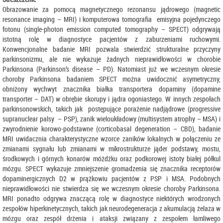
Obrazowanie za pomocą magnetycznego rezonansu jądrowego (magnetic
resonance imaging – MRI) i komputerowa tomografia emisyjna pojedynczego
fotonu (single-photon emission computed tomography – SPECT) odgrywają
istotną rolę w diagnostyce pacjentów z zaburzeniami ruchowymi.
Konwencjonalne badanie MRI pozwala stwierdzić strukturalne przyczyny
parkinsonizmu, ale nie wykazuje żadnych nieprawidłowości w chorobie
Parkinsona (Parkinson’s disease – PD). Natomiast już we wczesnym okresie
choroby Parkinsona badaniem SPECT można uwidocznić asymetryczny,
obniżony wychwyt znacznika białka transportera dopaminy (dopamine
transporter – DAT) w obrębie skorupy i jądra ogoniastego. W innych zespołach
parkinsonowskich, takich jak postępujące porażenie nadjądrowe (progressive
supranuclear palsy – PSP), zanik wieloukładowy (multisystem atrophy – MSA) i
zwyrodnienie korowo-podstawne (corticobasal degeneration – CBD), badanie
MRI uwidacznia charakterystyczne wzorce zaników lokalnych w połączeniu ze
zmianami sygnału lub zmianami w mikrostrukturze jąder podstawy, mostu,
środkowych i górnych konarów móżdżku oraz podkorowej istoty białej półkul
mózgu. SPECT wykazuje zmniejszenie gromadzenia się znacznika receptorów
dopaminergicznych D2 w prążkowiu pacjentów z PSP i MSA. Podobnych
nieprawidłowości nie stwierdza się we wczesnym okresie choroby Parkinsona.
MRI ponadto odgrywa znaczącą rolę w diagnostyce niektórych wrodzonych
zespołów hiperkinetycznych, takich jak neurodegeneracja z akumulacją żelaza w
mózgu oraz zespół drżenia i ataksji związany z zespołem łamliwego