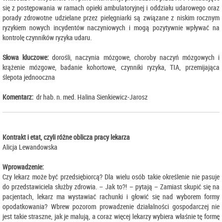
się z postępowania w ramach opieki ambulatoryjnej i oddziału udarowego oraz
porady zdrowotne udzielane przez pielęgniarki są związane z niskim rocznym
ryzykiem nowych incydentów naczyniowych i mogą pozytywnie wpływać na
kontrolę czynników ryzyka udaru.
Słowa kluczowe:
dorośli, naczynia mózgowe, choroby naczyń mózgowych i
krążenie mózgowe, badanie kohortowe, czynniki ryzyka, TIA, przemijająca
ślepota jednooczna
Komentarz:
dr hab. n. med. Halina Sienkiewicz-Jarosz
Kontrakt i etat, czyli różne oblicza pracy lekarza
Alicja Lewandowska
Wprowadzenie:
Czy lekarz może być przedsiębiorcą? Dla wielu osób takie określenie nie pasuje
do przedstawiciela służby zdrowia. – Jak to?! – pytają – Zamiast skupić się na
pacjentach, lekarz ma wystawiać rachunki i głowić się nad wyborem formy
opodatkowania? Wbrew pozorom prowadzenie działalności gospodarczej nie
jest takie straszne, jak je malują, a coraz więcej lekarzy wybiera właśnie tę formę