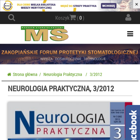
×
Actio
Koszyk
(
0
)
navig
Togg
navi
Strona główna
/
Neurologia Praktyczna
/
3/2012
NEUROLOGIA PRAKTYCZNA, 3/2012