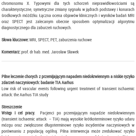
chromosomu X. Typowymi dla tych schorzeń nieprawidłowościami są
charakterystyczne, symetryczne zmiany sygnału w jądrach podstawy i konarach
środkowych móżdżku. Łączna ocena objawów klinicznych i wyników badań MRI
oraz SPECT jest zalecanym obecnie sposobem optymalizacji algorytmu
diagnostycznego dla zaburzeń ruchowych.
Słowa kluczowe:
MRI, SPECT, PET, zaburzenia ruchowe
Komentarz:
prof. dr hab. med. Jarosław Sławek
Pilne leczenie chorych z przemijającym napadem niedokrwiennym a niskie ryzyko
zdarzeń naczyniowych: badanie TIA Aarhus
Low risk of vascular events following urgent treatment of transient ischaemic
attack: the Aarhus TIA study
Streszczenie
Wstęp i cel pracy.
Pacjenci po przemijającym napadzie niedokrwiennym
(transient ischaemic attack – TIA) mają wysokie krótkoterminowe ryzyko udaru
mózgu oraz zwiększone długoterminowe ryzyko incydentów naczyniowych w
porównaniu z populacją ogólną. Pilna interwencja może zredukować ryzyko