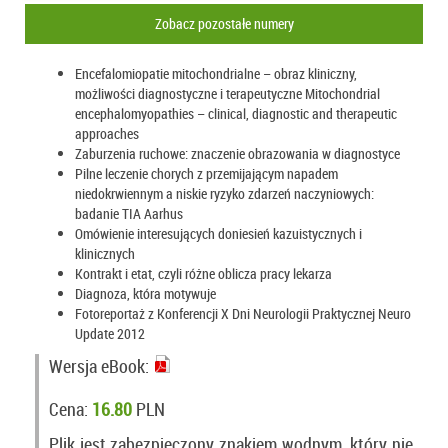
Zobacz pozostałe numery
Encefalomiopatie mitochondrialne – obraz kliniczny,
możliwości diagnostyczne i terapeutyczne Mitochondrial
encephalomyopathies – clinical, diagnostic and therapeutic
approaches
Zaburzenia ruchowe: znaczenie obrazowania w diagnostyce
Pilne leczenie chorych z przemijającym napadem
niedokrwiennym a niskie ryzyko zdarzeń naczyniowych:
badanie TIA Aarhus
Omówienie interesujących doniesień kazuistycznych i
klinicznych
Kontrakt i etat, czyli różne oblicza pracy lekarza
Diagnoza, która motywuje
Fotoreportaż z Konferencji X Dni Neurologii Praktycznej Neuro
Update 2012
Wersja eBook:
Cena:
16.80
PLN
Plik jest zabezpieczony znakiem wodnym, który nie