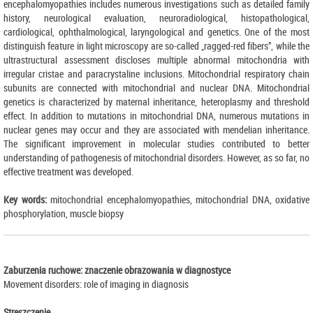
encephalomyopathies includes numerous investigations such as detailed family
history, neurological evaluation, neuroradiological, histopathological,
cardiological, ophthalmological, laryngological and genetics. One of the most
distinguish feature in light microscopy are so-called „ragged-red fibers”, while the
ultrastructural assessment discloses multiple abnormal mitochondria with
irregular cristae and paracrystaline inclusions. Mitochondrial respiratory chain
subunits are connected with mitochondrial and nuclear DNA. Mitochondrial
genetics is characterized by maternal inheritance, heteroplasmy and threshold
effect. In addition to mutations in mitochondrial DNA, numerous mutations in
nuclear genes may occur and they are associated with mendelian inheritance.
The significant improvement in molecular studies contributed to better
understanding of pathogenesis of mitochondrial disorders. However, as so far, no
effective treatment was developed.
Key words:
mitochondrial encephalomyopathies, mitochondrial DNA, oxidative
phosphorylation, muscle biopsy
Zaburzenia ruchowe: znaczenie obrazowania w diagnostyce
Movement disorders: role of imaging in diagnosis
Streszczenie