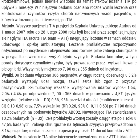
krótkoterminowe, jednak niewiele wiadomo na temat efektów leczenia TIA po
upływie 3 miesięcy. W niniejszym badaniu oceniano roczne wyniki leczenia oraz
kontrolowania czynników ryzyka chorób naczyniowych wśród pacjentów, u
których wdrożono pilną interwencję po TIA.
Metody.
Wszyscy pacjenci z TIA przyjęci do Szpitala Uniwersyteckiego Aarhus od
1 marca 2007 roku do 28 lutego 2008 roku byli badani przez zespół zajmujący
się nagłymi TIA (acute TIA team – ATT) integrujący leczenie w ramach oddziału
udarowego i opiekę ambulatoryjną. Leczenie profilaktyczne rozpoczynano
natychmiast po incydencie i obejmowało ono również pilne zabiegi chirurgiczne
w przypadku stwierdzenia zwężeń tętnic szyjnych. Badania kontrolne, w tym
porady dotyczące czynników ryzyka, były prowadzone przez wykwalifikowane
pielęgniarki. Wizyty miały miejsce po 7, 90 oraz 365 dniach od incydentu.
Wyniki.
Do badania włączono 306 pacjentów. W ciągu rocznej obserwacji u 5,2%
badanych wystąpiły udar mózgu, zawał serca lub zgon z przyczyn
naczyniowych. Skumulowany wskaźnik występowania udarów wynosił 1,6%,
2,0% i 4,4% po odpowiednio 7, 90 i 365 dniach w porównaniu z 4,5% [ryzyko
względne (relative risk – RR) 0,36, 95% przedział ufności (confidence interval –
CI) 0,13-0,98] oraz 7,5% wskaźnika (RR 0,26, 95% CI 0,11-0,63) po 7 i 90 dniach
oszacowanych na podstawie kryteriów ABCD2. Nawracające TIA stwierdzano u
10,2% badanych (n = 32). Cele profilaktyki wtórnej zostały osiągnięte po 1 roku u
47,6% badanych. Zabiegi chirurgiczne na tętnicach szyjnych przeprowadzono u
8,1% pacjentów, mediana czasu do operacji wynosiła 11 dni od kontaktu z ATT.
Wniosek.
Po incydencie TIA pilne interwencje prowadzone przez ATT i składające