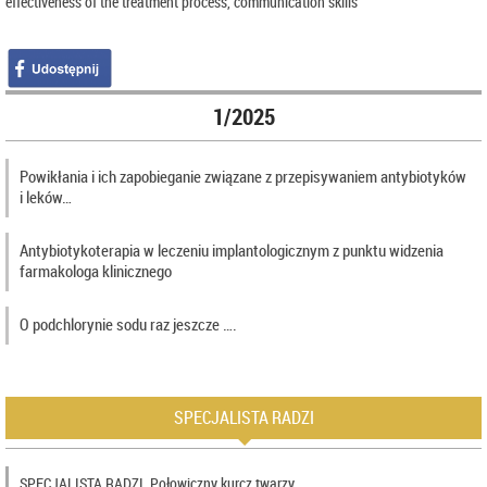
effectiveness of the treatment process, communication skills
1/2025
Powikłania i ich zapobieganie związane z przepisywaniem antybiotyków
i leków…
Antybiotykoterapia w leczeniu implantologicznym z punktu widzenia
farmakologa klinicznego
O podchlorynie sodu raz jeszcze ….
SPECJALISTA RADZI
SPECJALISTA RADZI. Połowiczny kurcz twarzy