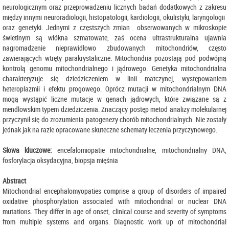
neurologicznym oraz przeprowadzeniu licznych badań dodatkowych z zakresu
między innymi neuroradiologii, histopatologii, kardiologii, okulistyki, laryngologii
oraz genetyki. Jednymi z częstszych zmian obserwowanych w mikroskopie
świetlnym są włókna szmatowate, zaś ocena ultrastrukturalna ujawnia
nagromadzenie nieprawidłowo zbudowanych mitochondriów, często
zawierających wtręty parakrystaliczne. Mitochondria pozostają pod podwójną
kontrolą genomu mitochondrialnego i jądrowego. Genetyka mitochondrialna
charakteryzuje się dziedziczeniem w linii matczynej, występowaniem
heteroplazmii i efektu progowego. Oprócz mutacji w mitochondrialnym DNA
mogą wystąpić liczne mutacje w genach jądrowych, które związane są z
mendlowskim typem dziedziczenia. Znaczący postęp metod analizy molekularnej
przyczynił się do zrozumienia patogenezy chorób mitochondrialnych. Nie zostały
jednak jak na razie opracowane skuteczne schematy leczenia przyczynowego.
Słowa kluczowe:
encefalomiopatie mitochondrialne, mitochondrialny DNA,
fosforylacja oksydacyjna, biopsja mięśnia
Abstract
Mitochondrial encephalomyopaties comprise a group of disorders of impaired
oxidative phosphorylation associated with mitochondrial or nuclear DNA
mutations. They differ in age of onset, clinical course and severity of symptoms
from multiple systems and organs. Diagnostic work up of mitochondrial