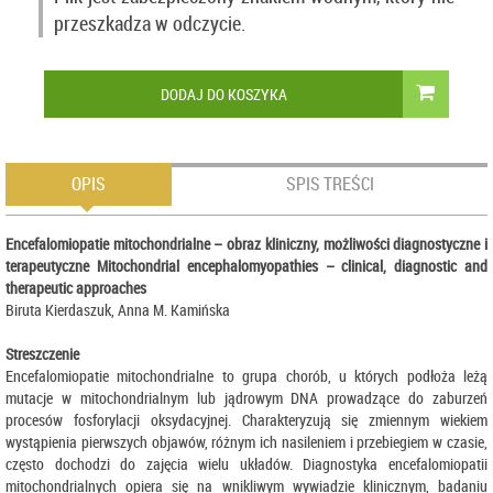
przeszkadza w odczycie.
DODAJ DO KOSZYKA
OPIS
SPIS TREŚCI
Encefalomiopatie mitochondrialne – obraz kliniczny, możliwości diagnostyczne i
terapeutyczne Mitochondrial encephalomyopathies – clinical, diagnostic and
therapeutic approaches
Biruta Kierdaszuk, Anna M. Kamińska
Streszczenie
Encefalomiopatie mitochondrialne to grupa chorób, u których podłoża leżą
mutacje w mitochondrialnym lub jądrowym DNA prowadzące do zaburzeń
procesów fosforylacji oksydacyjnej. Charakteryzują się zmiennym wiekiem
wystąpienia pierwszych objawów, różnym ich nasileniem i przebiegiem w czasie,
często dochodzi do zajęcia wielu układów. Diagnostyka encefalomiopatii
mitochondrialnych opiera się na wnikliwym wywiadzie klinicznym, badaniu