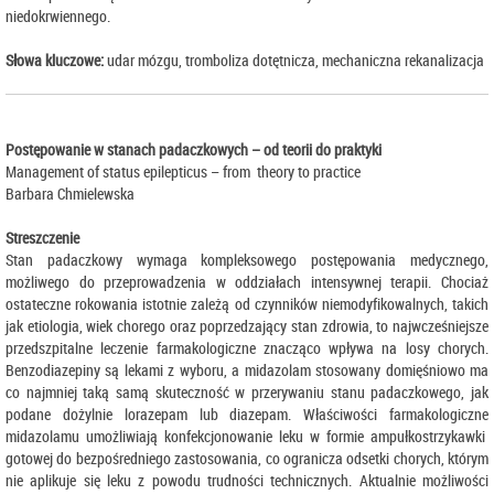
niedokrwiennego.
Słowa kluczowe:
udar mózgu, tromboliza dotętnicza, mechaniczna rekanalizacja
Postępowanie w stanach padaczkowych – od teorii do praktyki
Management of status epilepticus – from theory to practice
Barbara Chmielewska
Streszczenie
Stan padaczkowy wymaga kompleksowego postępowania medycznego,
możliwego do przeprowadzenia w oddziałach intensywnej terapii. Chociaż
ostateczne rokowania istotnie zależą od czynników niemodyfikowalnych, takich
jak etiologia, wiek chorego oraz poprzedzający stan zdrowia, to najwcześniejsze
przedszpitalne leczenie farmakologiczne znacząco wpływa na losy chorych.
Benzodiazepiny są lekami z wyboru, a midazolam stosowany domięśniowo ma
co najmniej taką samą skuteczność w przerywaniu stanu padaczkowego, jak
podane dożylnie lorazepam lub diazepam. Właściwości farmakologiczne
midazolamu umożliwiają konfekcjonowanie leku w formie ampułkostrzykawki
gotowej do bezpośredniego zastosowania, co ogranicza odsetki chorych, którym
nie aplikuje się leku z powodu trudności technicznych. Aktualnie możliwości