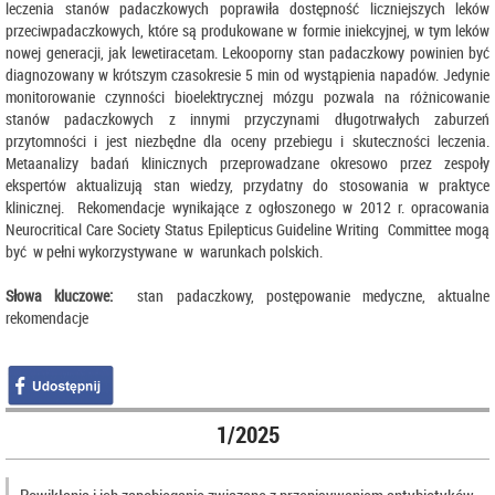
leczenia stanów padaczkowych poprawiła dostępność liczniejszych leków
przeciwpadaczkowych, które są produkowane w formie iniekcyjnej, w tym leków
nowej generacji, jak lewetiracetam. Lekooporny stan padaczkowy powinien być
diagnozowany w krótszym czasokresie 5 min od wystąpienia napadów. Jedynie
monitorowanie czynności bioelektrycznej mózgu pozwala na różnicowanie
stanów padaczkowych z innymi przyczynami długotrwałych zaburzeń
przytomności i jest niezbędne dla oceny przebiegu i skuteczności leczenia.
Metaanalizy badań klinicznych przeprowadzane okresowo przez zespoły
ekspertów aktualizują stan wiedzy, przydatny do stosowania w praktyce
klinicznej. Rekomendacje wynikające z ogłoszonego w 2012 r. opracowania
Neurocritical Care Society Status Epilepticus Guideline Writing Committee mogą
być w pełni wykorzystywane w warunkach polskich.
Słowa kluczowe:
stan padaczkowy, postępowanie medyczne, aktualne
rekomendacje
1/2025
Powikłania i ich zapobieganie związane z przepisywaniem antybiotyków