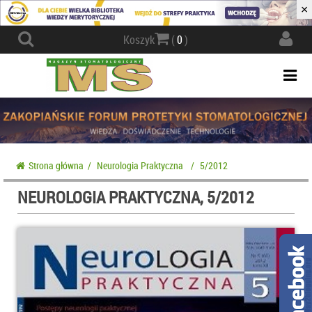
×
Actio
Koszyk
(
0
)
navig
Togg
navi
Strona główna
/
Neurologia Praktyczna
/
5/2012
NEUROLOGIA PRAKTYCZNA, 5/2012