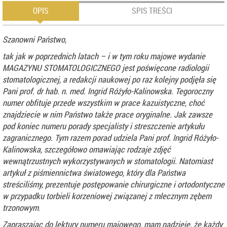
OPIS
SPIS TREŚCI
Szanowni Państwo,
tak jak w poprzednich latach – i w tym roku majowe wydanie
MAGAZYNU STOMATOLOGICZNEGO jest poświęcone radiologii
stomatologicznej, a redakcji naukowej po raz kolejny podjęła się
Pani prof. dr hab. n. med. Ingrid Różyło‑Kalinowska. Tegoroczny
numer obfituje przede wszystkim w prace kazuistyczne, choć
znajdziecie w nim Państwo także prace oryginalne. Jak zawsze
pod koniec numeru porady specjalisty i streszczenie artykułu
zagranicznego. Tym razem porad udziela Pani prof. Ingrid Różyło-
Kalinowska, szczegółowo omawiając rodzaje zdjęć
wewnątrzustnych wykorzystywanych w stomatologii. Natomiast
artykuł z piśmiennictwa światowego, który dla Państwa
streściliśmy, prezentuje postępowanie chirurgiczne i ortodontyczne
w przypadku torbieli korzeniowej związanej
z mlecznym zębem
trzonowym
.
Zapraszając do lektury numeru majowego, mam nadzieję, że każdy