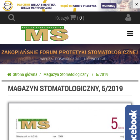
×
Actio
Koszyk
(
0
)
navig
Togg
navi
Strona główna
/
Magazyn Stomatologiczny
/
5/2019
MAGAZYN STOMATOLOGICZNY, 5/2019