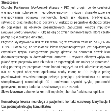
Streszczenie
Choroba Parkinsona (
Parkinson’s disease
– PD) jest drugim co do częstości
występowania schorzeniem neurodegeneracyjnym mózgu i charakteryzuje się
występowaniem objawów ruchowych, takich jak drżenie, bradykinezja,
sztywność oraz niestabilność postawy. U większości pacjentów dochodzi także
do pojawienia się objawów pozaruchowych. Zaburzenia kontroli impulsów
(
impulse control disorders
– ICD) należą do zmian behawioralnych, które często
pomija się w praktyce klinicznej.
Częstość występowania ICD w PD waha się w szerokim zakresie od 6,1% do
31,2% i uważa się, że stosowanie leków dopaminergicznych jest największym
czynnikiem ryzyka. Postępowanie polega głównie na obniżeniu dawek leku
dopaminergicznego. W doświadczeniu autorów ICD wywiera olbrzymi wpływ na
jakość życia pacjentów oraz ich rodzin i z tego względu nie należy go ignorować.
Pilną potrzebą jest przeprowadzenie badań mających na celu określenie wpływu
ICD na stopień obciążenia opiekunów osoby chorej na PD. Podjęto próbę
przedstawienia wszechstronnego pełnego przeglądu piśmiennictwa na temat
skomplikowanej neurobiologii ICD i omówiono czynniki ryzyka, podatność
genetyczną, metody badania przesiewowego oraz leczenie.
Słowa kluczowe:
zaburzenia kontroli impulsów, choroba Parkinsona, opiekun
Komunikacja lekarza neurologa z pacjentem: kontakt wzrokowy, klaryfikacja i
tzw. potencjał relacyjny komunikatów