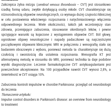
Zakrzepica żylna mózgu (
cerebral venous thrombosis
– CVT) jest stosunkowo
rzadką formą udaru, zwykle dotykającą osoby młode. CVT charakteryzuje się
różnorodnością objawów neurologicznych, co wymaga dużej czujności klinicznej
w celu postawienia właściwego rozpoznania i natychmiastowego włączenia
odpowiedniego leczenia. Wiele okoliczności, takich jak wcześniejszy stan
zdrowia, przemijające zaburzenia, stosowanie określonych leków, i pewne
sprzyjające warunki są kojarzone z wystąpieniem objawów CVT. Ból głowy,
ogniskowe objawy neurologiczne i napady padaczkowe są najczęstszymi
początkowymi objawami klinicznymi. MRI w połączeniu z wenografią stało się
badaniem obrazowym z wyboru, ponieważ metoda ta charakteryzuje się dużą
czułością i swoistością dla ustalenia rozpoznania. Wenografia KT jest
alternatywną metodą w stosunku do MRI, ponieważ technika ta daje podobne
wyniki diagnostyczne. Leczenie farmakologiczne CVT antykoagulantami jest
powszechnie akceptowane. Na 100 przypadków nawrót CVT wynosi 2,8%, a
śmiertelność w CVT osiąga 10%.
Zaburzenia kontroli impulsów w chorobie Parkinsona: przegląd od neurobiologii
do leczenia
Tłumaczenie artykułu:
Impulse control disorders in Parkinson’s disease: an overview from neurobiology
to treatment