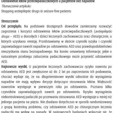
Odstawienie leków przeciwpadaczkowych u pacjentów bez napadów
Tłumaczenie artykułu:
Stopping antiepileptic drugs in seizure-free patients
Streszczenie
Cel przeglądu.
Na podstawie dostępnych dowodów zamierzamy rozważyć
zagrożenia i korzyści odstawienia leków przeciwpadaczkowych (
antiepileptic
drugs
– AED) u dorosłych i dzieci leczonych zachowawczo oraz chirurgicznie, u
których uzyskano remisję. Przedstawiamy w skrócie czynniki ryzyka i czynniki
zapowiadające nawrót napadów po odstawieniu AED oraz prawdopodobieństwo
nieuzyskania stanu beznapadowego. Na koniec omawiamy informacje, jakie o
naturalnym przebiegu zaburzenia padaczkowego może przynieść odstawienie
AED.
Najnowsze wyniki.
U pacjentów leczonych zachowawczo ryzyko nawrotu po
odstawieniu AED jest zwiększone aż do 2 lat po zaprzestaniu ich podawania,
chociaż wydaje się, że na długoterminowe wyniki odnośnie do wystąpienia
napadów nie mają wpływu decyzje dotyczące stosowania leków. Większość
nawrotów występuje w pierwszym roku po odstawieniu. Poznano kilka
czynników zapowiadających nawrót po odstawieniu. Ryzyko wystąpienia
niekontrolowanej padaczki po przerwaniu stosowania AED występuje u mniej niż
jednego pacjenta na pięciu. Nie zbadano dotychczas w sposób randomizowany
z grupą kontrolną problemu, czy odstawienie AED po chirurgicznym leczeniu
padaczki ma wpływ na napady. W najnowszych badaniach wskazuje się, że