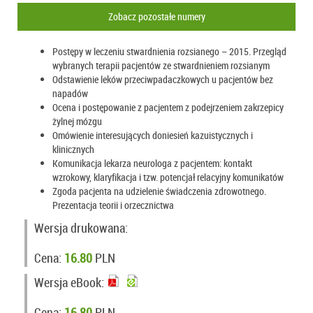
Zobacz pozostałe numery
Postępy w leczeniu stwardnienia rozsianego – 2015. Przegląd
wybranych terapii pacjentów ze stwardnieniem rozsianym
Odstawienie leków przeciwpadaczkowych u pacjentów bez
napadów
Ocena i postępowanie z pacjentem z podejrzeniem zakrzepicy
żylnej mózgu
Omówienie interesujących doniesień kazuistycznych i
klinicznych
Komunikacja lekarza neurologa z pacjentem: kontakt
wzrokowy, klaryfikacja i tzw. potencjał relacyjny komunikatów
Zgoda pacjenta na udzielenie świadczenia zdrowotnego.
Prezentacja teorii i orzecznictwa
Wersja drukowana:
Cena:
16.80
PLN
Wersja eBook:
Cena:
16.80
PLN