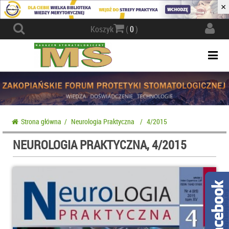
×
Actio
Koszyk
(
0
)
navig
Togg
navi
Strona główna
/
Neurologia Praktyczna
/
4/2015
NEUROLOGIA PRAKTYCZNA, 4/2015