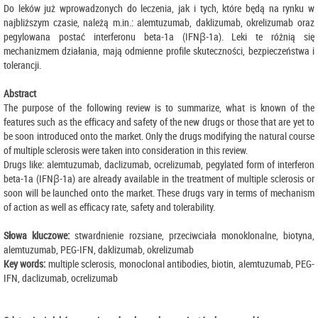
Do leków już wprowadzonych do leczenia, jak i tych, które będą na rynku w
najbliższym czasie, należą m.in.: alemtuzumab, daklizumab, okrelizumab oraz
pegylowana postać interferonu beta-1a (IFNβ-1a). Leki te różnią się
mechanizmem działania, mają odmienne profile skuteczności, bezpieczeństwa i
tolerancji.
Abstract
The purpose of the following review is to summarize, what is known of the
features such as the efficacy and safety of the new drugs or those that are yet to
be soon introduced onto the market. Only the drugs modifying the natural course
of multiple sclerosis were taken into consideration in this review.
Drugs like: alemtuzumab, daclizumab, ocrelizumab, pegylated form of interferon
beta-1a (IFNβ-1a) are already available in the treatment of multiple sclerosis or
soon will be launched onto the market. These drugs vary in terms of mechanism
of action as well as efficacy rate, safety and tolerability.
Słowa kluczowe:
stwardnienie rozsiane, przeciwciała monoklonalne, biotyna,
alemtuzumab, PEG-IFN, daklizumab, okrelizumab
Key words:
multiple sclerosis, monoclonal antibodies, biotin, alemtuzumab, PEG-
IFN, daclizumab, ocrelizumab