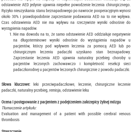
odstawienie AED jedynie ujawnia niepełne powodzenie leczenia chirurgicznego.
Ryzyko nieuzyskania stanu beznapadowego po nawrocie pooperacyjnym wynosi
około 30% i prawdopodobnie zaprzestanie podawania AED na to nie wpływa.
Czas odstawienia AED nie ma wpływu na rzeczywiste wyniki odnośnie do
wystąpienia napadów.
Nie ma dowodu na to, że samo odstawienie AED oddziałuje negatywnie
na długoterminowe wyniki odnośnie do wystąpienia napadów u
pacjentów, którzy pod wpływem leczenia za pomocą AED lub po
chirurgicznym leczeniu padaczki uzyskano stan beznapadowy.
Zaprzestanie leczenia AED ujawnia naturalny przebieg choroby u
pacjentów leczonych zachowawczo i kompletność resekcji sieci
padaczkorodnej u pacjentów leczonych chirurgicznie z powodu padaczki.
Słowa kluczowe:
leki przeciwpadaczkowe, leczenie, chirurgiczne leczenie
padaczki, naturalny przebieg, remisja, odstawienie leku
Ocena i postępowanie z pacjentem z podejrzeniem zakrzepicy żylnej mózgu
Tłumaczenie artykułu:
Evaluation and management of a patient with possible cerebral venous
thrombosis
Streszczenie