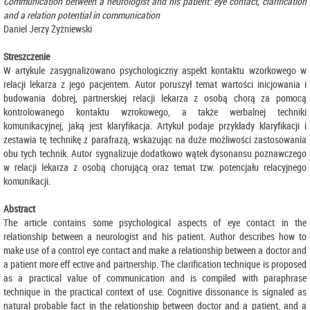
Communication between a neurologist and his patient: eye contact, clarification
and a relation potential in communication
Daniel Jerzy Żyżniewski
Streszczenie
W artykule zasygnalizowano psychologiczny aspekt kontaktu wzorkowego w
relacji lekarza z jego pacjentem. Autor poruszył temat wartości inicjowania i
budowania dobrej, partnerskiej relacji lekarza z osobą chorą za pomocą
kontrolowanego kontaktu wzrokowego, a także werbalnej techniki
komunikacyjnej, jaką jest klaryfikacja. Artykuł podaje przykłady klaryfikacji i
zestawia tę technikę z parafrazą, wskazując na duże możliwości zastosowania
obu tych technik. Autor sygnalizuje dodatkowo wątek dysonansu poznawczego
w relacji lekarza z osobą chorującą oraz temat tzw. potencjału relacyjnego
komunikacji.
Abstract
The article contains some psychological aspects of eye contact in the
relationship between a neurologist and his patient. Author describes how to
make use of a control eye contact and make a relationship between a doctor and
a patient more eff ective and partnership. The clarification technique is proposed
as a practical value of communication and is compiled with paraphrase
technique in the practical context of use. Cognitive dissonance is signaled as
natural probable fact in the relationship between doctor and a patient, and a