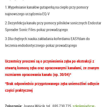
1.Wypełnianie kanałów gutaperką na ciepło przy pomocy
najnowszego urządzenia EQ-V
2.Dezynfekcja kanału przy pomocy pilników sonicznych Endostar
Spreader Sonic Files-pokaz prowadzącego
3.Dla chętnych:nauka zakładania koferdamu EASYdam do
leczenia endodontycznego-pokaz prowadzącego
Uczestnicy proszeni są o przyniesienia zęba po ekstrakcji z
otwartą komorą zęba oraz opracowanymi kanałami, ze znanym
rozmiarem opracowania kanału (np. 30/04)*
*Brak odpowiednio przygotowanego zęba uniemożliwi odbycie
części praktycznej
Zgłoszenia:
Joanna Wójcik, tel. 695 730 725,
szkolenia@car-