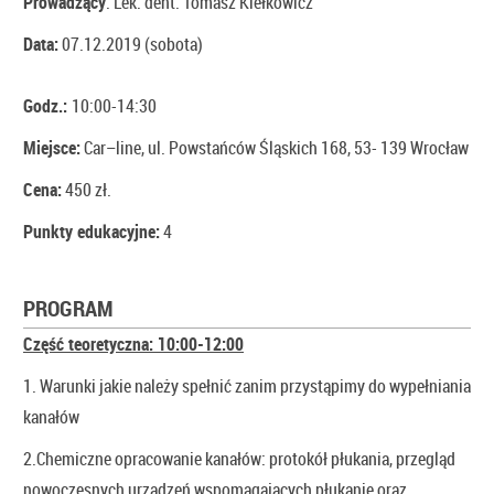
Prowadzący
: Lek. dent. Tomasz Kiełkowicz
Data:
07.12.2019 (sobota)
Godz.:
10:00-14:30
Miejsce:
Car–line, ul. Powstańców Śląskich 168, 53- 139 Wrocław
Cena:
450 zł.
Punkty edukacyjne:
4
PROGRAM
Część teoretyczna: 10:00-12:00
1. Warunki jakie należy spełnić zanim przystąpimy do wypełniania
kanałów
2.Chemiczne opracowanie kanałów: protokół płukania, przegląd
nowoczesnych urządzeń wspomagających płukanie oraz