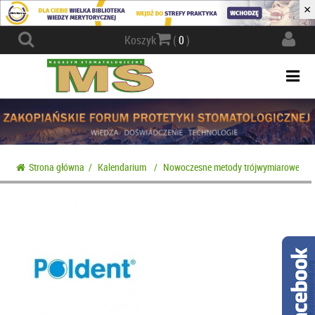
×
Actio
Koszyk
(
0
)
navig
Togg
navi
Strona główna
/
Kalendarium
/
Nowoczesne metody trójwymiarowego w