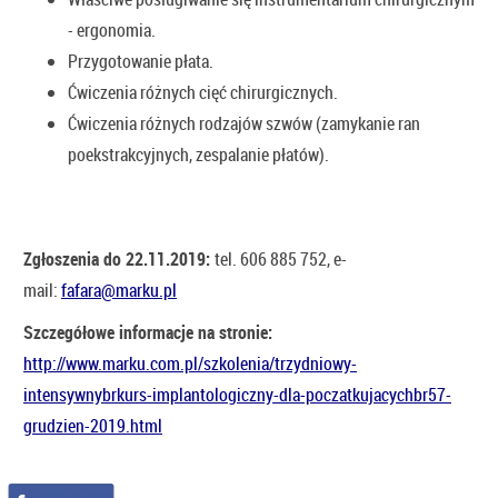
- ergonomia.
Przygotowanie płata.
Ćwiczenia różnych cięć chirurgicznych.
Ćwiczenia różnych rodzajów szwów (zamykanie ran
poekstrakcyjnych, zespalanie płatów).
Zgłoszenia do 22.11.2019:
tel. 606 885 752, e-
mail:
fafara@marku.pl
Szczegółowe informacje na stronie:
http://www.marku.com.pl/szkolenia/trzydniowy-
intensywnybrkurs-implantologiczny-dla-poczatkujacychbr57-
grudzien-2019.html