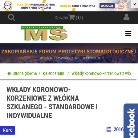
×
Actio
Koszyk
(
0
)
navig
Togg
navi
Strona główna
/
Kalendarium
/
Wkłady koronowo-korzeniowe z włókna 
WKŁADY KORONOWO-
KORZENIOWE Z WŁÓKNA
SZKLANEGO - STANDARDOWE I
INDYWIDUALNE
2016-12-09
Kurs