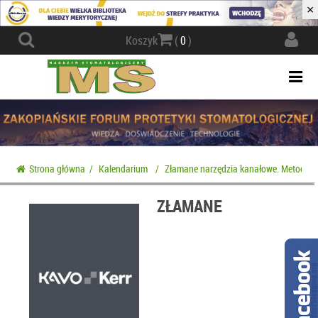
×
Actio
Koszyk
(
0
)
navig
Togg
navi
Strona główna
/
Kalendarium
/
Złamane narzędzia kanałowe. Metody i
ZŁAMANE