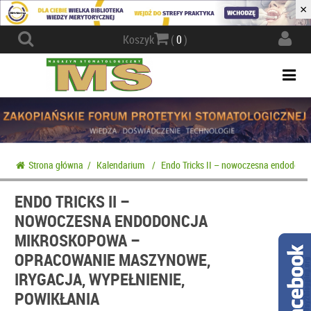
×
Actio
Koszyk
(
0
)
navig
Togg
navi
Strona główna
/
Kalendarium
/
Endo Tricks II – nowoczesna endodoncj
ENDO TRICKS II –
NOWOCZESNA ENDODONCJA
MIKROSKOPOWA –
OPRACOWANIE MASZYNOWE,
IRYGACJA, WYPEŁNIENIE,
POWIKŁANIA