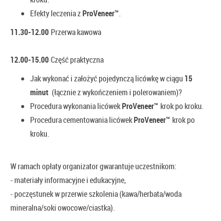
Efekty leczenia z
ProVeneer™
.
11.30-12.00
Przerwa kawowa
12.00-15.00
Część praktyczna
Jak wykonać i założyć pojedynczą licówkę w ciągu
15
minut
(łącznie z wykończeniem i polerowaniem)?
Procedura wykonania licówek
ProVeneer™
krok po kroku.
Procedura cementowania licówek
ProVeneer™
krok po
kroku.
W ramach opłaty organizator gwarantuje uczestnikom:
- materiały informacyjne i edukacyjne,
- poczęstunek w przerwie szkolenia (kawa/herbata/woda
mineralna/soki owocowe/ciastka).