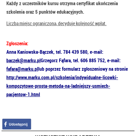
Każdy z uczestników kursu otrzyma certyfikat ukończenia
szkolenia oraz 5 punktów edukacyjnych.
Liczba miejsc ograniczona, decyduje kolejność wpłat.
Zgłoszenia:
Anna Kaniowska-Bączek, tel. 784 439 580, e-mail:
baczek@marku.pl
Grzegorz Fąfara, tel. 606 885 752, e-mail:
fafara@marku.pl
lub poprzez formularz zgłoszeniowy na stronie
http://www.marku.com.pl/szkolenia/indywidualne-licowki-
kompozytowe-prosta-metoda-na-ladniejszy-usmiech-
pacjentow-1.html