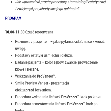
Jak wprowadzić proste procedury stomatologii estetycznej
i zwiększyć przychody swojego gabinetu?
PROGRAM
10.
00-11.30
Część teoretyczna
Rozmowa z pacjentem – jakie pytania zadać, na co zwrócić
uwagę.
Podstawy estetyki uśmiechu i okluzji.
Badanie pacjenta – kolor zębów, zwarcie, prowadzenie
kłowe i sieczne.
Wskazania do
ProVeneer™
.
Smile Preview Veneer - prezentacja
efektu
przed
leczeniem.
Procedura wykonania licówek
ProVeneer™
krok po kroku.
Procedura cementowania licówek
ProVeneer™
krok po
kroku.