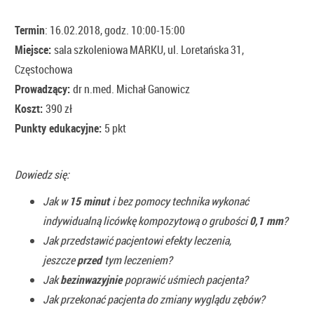
Termin
: 16.02.2018, godz. 10:00-15:00
Miejsce:
sala szkoleniowa MARKU, ul. Loretańska 31,
Częstochowa
Prowadzący:
dr n.med. Michał Ganowicz
Koszt:
390 zł
Punkty edukacyjne:
5 pkt
Dowiedz się:
Jak w
15 minut
i bez pomocy technika wykonać
indywidualną licówkę kompozytową o grubości
0,1 mm
?
Jak przedstawić pacjentowi efekty leczenia,
jeszcze
przed
tym leczeniem?
Jak
bezinwazyjnie
poprawić uśmiech pacjenta?
Jak przekonać pacjenta do zmiany wyglądu zębów?