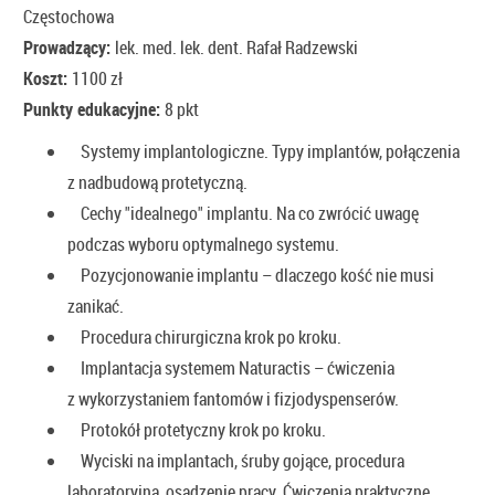
Częstochowa
Prowadzący:
lek. med. lek. dent. Rafał Radzewski
Koszt:
1100 zł
Punkty edukacyjne:
8 pkt
Systemy implantologiczne. Typy implantów, połączenia
z nadbudową protetyczną.
Cechy "idealnego" implantu. Na co zwrócić uwagę
podczas wyboru optymalnego systemu.
Pozycjonowanie implantu – dlaczego kość nie musi
zanikać.
Procedura chirurgiczna krok po kroku.
Implantacja systemem Naturactis – ćwiczenia
z wykorzystaniem fantomów i fizjodyspenserów.
Protokół protetyczny krok po kroku.
Wyciski na implantach, śruby gojące, procedura
laboratoryjna, osadzenie pracy. Ćwiczenia praktyczne.