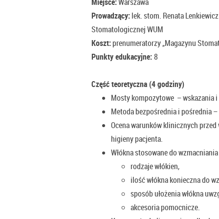
Miejsce:
Warszawa
Prowadzący:
lek. stom. Renata Lenkiewicz 
Stomatologicznej WUM
Koszt:
prenumeratorzy „Magazynu Stomatol
Punkty edukacyjne:
8
Część teoretyczna (4 godziny)
Mosty kompozytowe – wskazania i 
Metoda bezpośrednia i pośrednia – 
Ocena warunków klinicznych przed
higieny pacjenta.
Włókna stosowane do wzmacniania
rodzaje włókien,
ilość włókna konieczna do w
sposób ułożenia włókna uwzg
akcesoria pomocnicze.