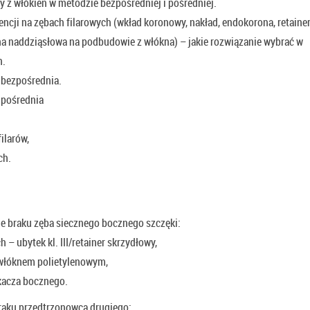
z włókien w metodzie bezpośredniej i pośredniej.
ncji na zębach filarowych (wkład koronowy, nakład, endokorona, retaine
na naddziąsłowa na podbudowie z włókna) – jakie rozwiązanie wybrać w
h.
bezpośrednia.
 pośrednia
ilarów,
ch.
e braku zęba siecznego bocznego szczęki:
– ubytek kl. III/retainer skrzydłowy,
włóknem polietylenowym,
acza bocznego.
raku przedtrzonowca drugiego: