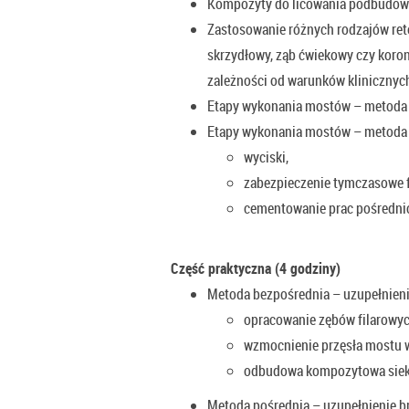
Kompozyty do licowania podbudowy 
Zastosowanie różnych rodzajów rete
skrzydłowy, ząb ćwiekowy czy koro
zależności od warunków klinicznyc
Etapy wykonania mostów – metoda 
Etapy wykonania mostów – metoda
wyciski,
zabezpieczenie tymczasowe f
cementowanie prac pośredni
Część praktyczna (4 godziny)
Metoda bezpośrednia – uzupełnieni
opracowanie zębów filarowych 
wzmocnienie przęsła mostu 
odbudowa kompozytowa siek
Metoda pośrednia – uzupełnienie b