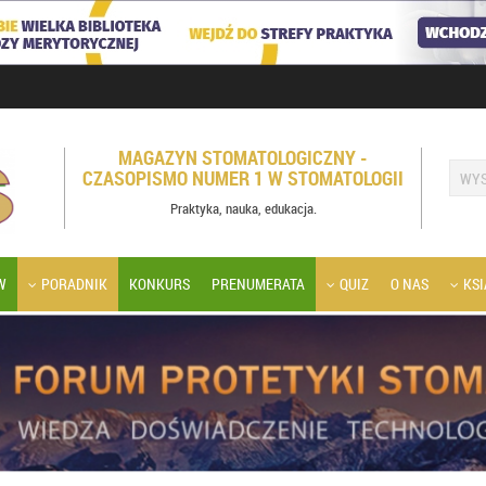
MAGAZYN STOMATOLOGICZNY -
CZASOPISMO NUMER 1 W STOMATOLOGII
Praktyka, nauka, edukacja.
W
PORADNIK
KONKURS
PRENUMERATA
QUIZ
O NAS
KSI