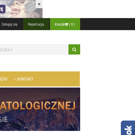
×
Zaloguj się
Rejestracja
Koszyk
(
0
)
ĄŻKI
KONTAKT