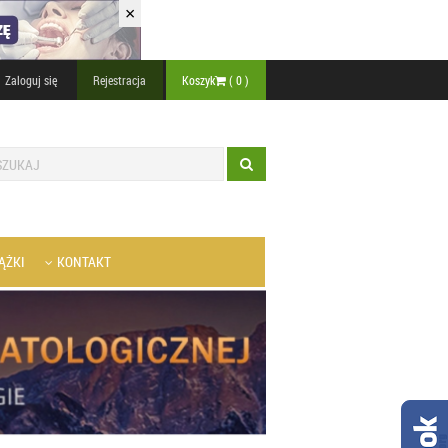
×
Zaloguj się
Rejestracja
Koszyk
(
0
)
ĄŻKI
KONTAKT