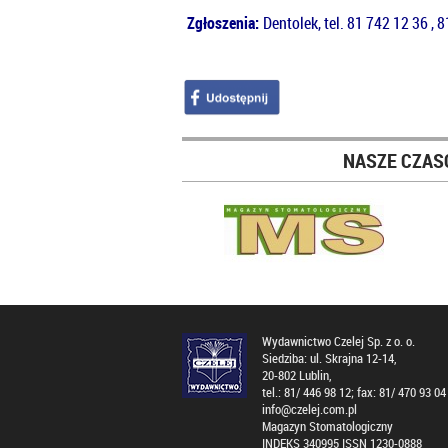
Zgłoszenia:
Dentolek, tel. 81 742 12 36 , 
NASZE CZAS
Wydawnictwo Czelej Sp. z o. o.
Siedziba: ul. Skrajna 12-14,
20-802 Lublin,
tel.: 81/ 446 98 12; fax: 81/ 470 93 04
info@czelej.com.pl
Magazyn Stomatologiczny
INDEKS 340995 ISSN 1230-0888