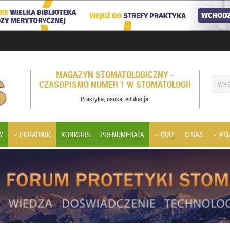
MAGAZYN STOMATOLOGICZNY -
CZASOPISMO NUMER 1 W STOMATOLOGII
Praktyka, nauka, edukacja.
W
PORADNIK
KONKURS
PRENUMERATA
QUIZ
O NAS
KSI