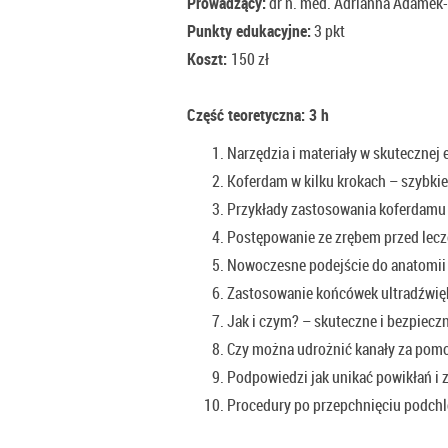
Prowadzący:
dr n. med. Adrianna Adame
Punkty edukacyjne:
3 pkt
Koszt:
150 zł
Część teoretyczna: 3 h
Narzędzia i materiały w skutecznej
Koferdam w kilku krokach – szybkie
Przykłady zastosowania koferdamu 
Postępowanie ze zrębem przed lec
Nowoczesne podejście do anatomii 
Zastosowanie końcówek ultradźwię
Jak i czym? – skuteczne i bezpiecz
Czy można udrożnić kanały za pom
Podpowiedzi jak unikać powikłań i 
Procedury po przepchnięciu podchl