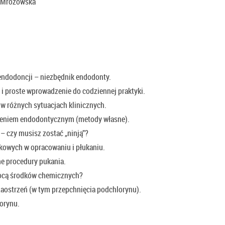
k-Mrozowska
 endodoncji – niezbędnik endodonty.
 i proste wprowadzenie do codziennej praktyki.
w różnych sytuacjach klinicznych.
zeniem endodontycznym (metody własne).
– czy musisz zostać „ninją”?
kowych w opracowaniu i płukaniu.
ne procedury pukania.
ocą środków chemicznych?
zaostrzeń (w tym przepchnięcia podchlorynu).
orynu.