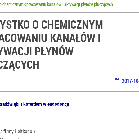
o chemicznym opracowaniu kanałów i aktywacji płynów płuczących
YSTKO O CHEMICZNYM
ACOWANIU KANAŁÓW I
YWACJI PŁYNÓW
CZĄCYCH
2017-10
ltradźwięki i koferdam w endodoncji
ba firmy Heltkopol)