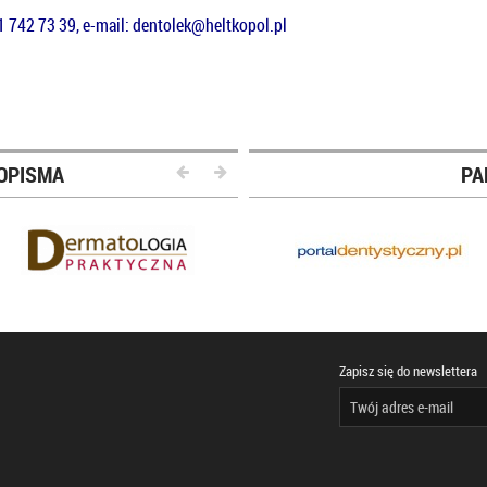
81 742 73 39, e-mail:
dentolek@heltkopol.pl
OPISMA
PA
Zapisz się do newslettera