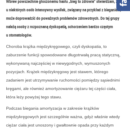
Wbrew powszechnie głoszonemu hasłu „bieg to zdrowie” stwierdzam, że
u niektórych osób intensywny wysiłek, związany na przykład z bieganiem,
może doprowadzić do poważnych problemów zdrowotnych. Do tej grupy
należą osoby z rozpoznaną dyskopatią, schorzeniem bardzo częstym
u stomatologów.
Choroba krążka międzykręgowego, czyli dyskopatia, to
zaburzenie funkcji spowodowane długotrwałą pracą statyczną,
wykonywaną najczęściej w niewygodnych, wymuszonych
pozycjach. Krążek międzykręgowy jest stawem, którego
zadaniem jest utrzymywanie ruchomości pomiędzy sąsiednimi
kręgami, ale również amortyzowanie ciężaru tej części ciała,
która leży powyżej tego stawu.
Podczas biegania amortyzacja w zakresie krążków
międzykręgowych jest szczególnie ważna, gdyż właśnie wtedy
ciężar ciała jest unoszony i gwałtownie opada przy każdym