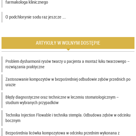
farmakologa klinicznego
O podchlorynie sodu raz jeszcze ….
ARTYKUŁY W WOLNYM DOSTĘPIE
Problem dysharmonii rysów twarzy u pacjenta a montaż łuku twarzowego –
rozwiązania praktyczne
Zastosowanie kompozytów w bezpośredniej odbudowie zębów przednich po
urazie
Błędy diagnostyczne oraz techniczne w leczeniu stomatologicznym –
studium wybranych przypadków
Technika Injection Flowable i technika stempla. Odbudowa zębów w odcinku
bocznym
Bezpośrednia licówka kompozytowa w odcinku przednim wykonana z