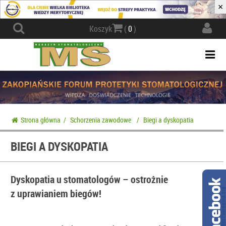
×
Actio
Koszyk
(
0
)
navig
Togg
navi
Strona główna
/
Schorzenia zawodowe
/
Biegi a dyskopatia
BIEGI A DYSKOPATIA
Dyskopatia u stomatologów – ostrożnie
z uprawianiem biegów!