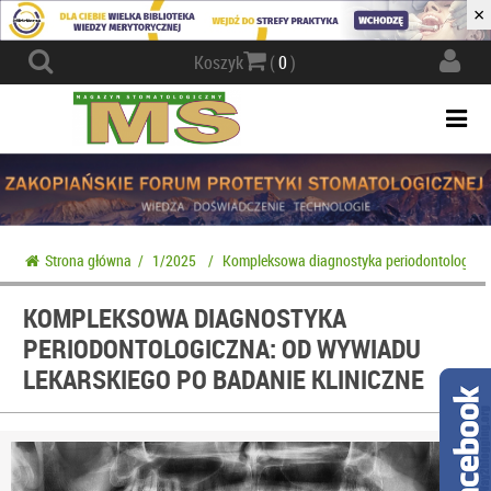
×
Actio
Koszyk
(
0
)
navig
Togg
navi
Strona główna
/
1/2025
/
Kompleksowa diagnostyka periodontologiczna
KOMPLEKSOWA DIAGNOSTYKA
PERIODONTOLOGICZNA: OD WYWIADU
LEKARSKIEGO PO BADANIE KLINICZNE