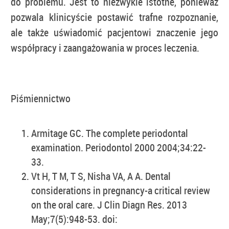
do problemu. Jest to niezwykle istotne, ponieważ
pozwala klinicyście postawić trafne rozpoznanie,
ale także uświadomić pacjentowi znaczenie jego
współpracy i zaangażowania w proces leczenia.
Piśmiennictwo
Armitage GC. The complete periodontal
examination. Periodontol 2000 2004;34:22-
33.
Vt H, T M, T S, Nisha VA, A A. Dental
considerations in pregnancy-a critical review
on the oral care. J Clin Diagn Res. 2013
May;7(5):948-53. doi: