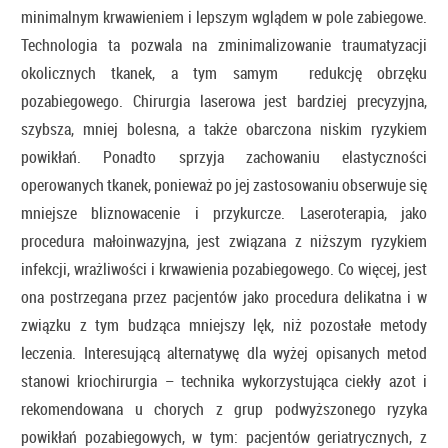
minimalnym krwawieniem i lepszym wglądem w pole zabiegowe.
Technologia ta pozwala na zminimalizowanie traumatyzacji
okolicznych tkanek, a tym samym redukcję obrzęku
pozabiegowego. Chirurgia laserowa jest bardziej precyzyjna,
szybsza, mniej bolesna, a także obarczona niskim ryzykiem
powikłań. Ponadto sprzyja zachowaniu elastyczności
operowanych tkanek, ponieważ po jej zastosowaniu obserwuje się
mniejsze bliznowacenie i przykurcze. Laseroterapia, jako
procedura małoinwazyjna, jest związana z niższym ryzykiem
infekcji, wrażliwości i krwawienia pozabiegowego. Co więcej, jest
ona postrzegana przez pacjentów jako procedura delikatna i w
związku z tym budząca mniejszy lęk, niż pozostałe metody
leczenia. Interesującą alternatywę dla wyżej opisanych metod
stanowi kriochirurgia – technika wykorzystująca ciekły azot i
rekomendowana u chorych z grup podwyższonego ryzyka
powikłań pozabiegowych, w tym: pacjentów geriatrycznych, z