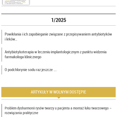
1/2025
Powikłania i ich zapobieganie związane z przepisywaniem antybiotyków
i leków…
Antybiotykoterapia w leczeniu implantologicznym z punktu widzenia
farmakologa klinicznego
O podchlorynie sodu raz jeszcze ….
ARTYKUŁY W WOLNYM DOSTĘPIE
Problem dysharmonii rysów twarzy u pacjenta a montaż łuku twarzowego –
rozwiązania praktyczne