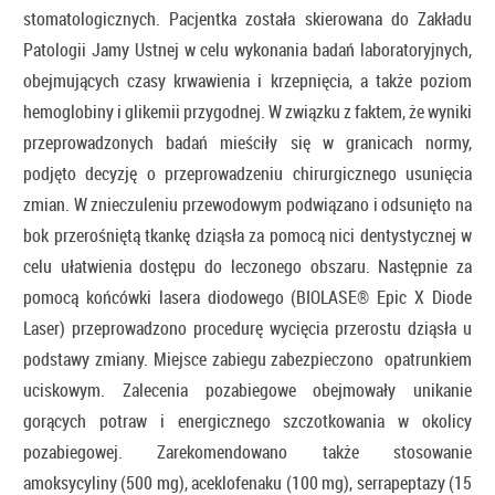
stomatologicznych. Pacjentka została skierowana do Zakładu
Patologii Jamy Ustnej w celu wykonania badań laboratoryjnych,
obejmujących czasy krwawienia i krzepnięcia, a także poziom
hemoglobiny i glikemii przygodnej. W związku z faktem, że wyniki
przeprowadzonych badań mieściły się w granicach normy,
podjęto decyzję o przeprowadzeniu chirurgicznego usunięcia
zmian. W znieczuleniu przewodowym podwiązano i odsunięto na
bok przerośniętą tkankę dziąsła za pomocą nici dentystycznej w
celu ułatwienia dostępu do leczonego obszaru. Następnie za
pomocą końcówki lasera diodowego (BIOLASE® Epic X Diode
Laser) przeprowadzono procedurę wycięcia przerostu dziąsła u
podstawy zmiany. Miejsce zabiegu zabezpieczono opatrunkiem
uciskowym. Zalecenia pozabiegowe obejmowały unikanie
gorących potraw i energicznego szczotkowania w okolicy
pozabiegowej. Zarekomendowano także stosowanie
amoksycyliny (500 mg), aceklofenaku (100 mg), serrapeptazy (15