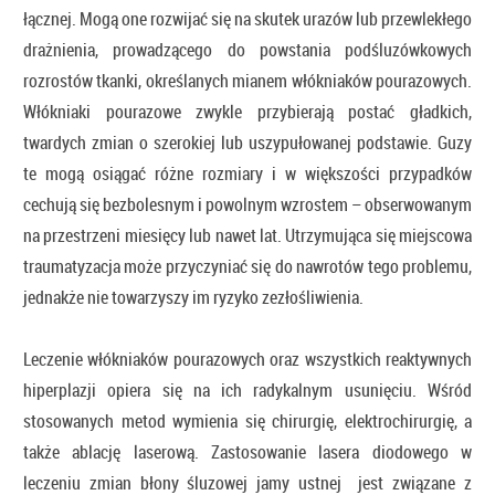
łącznej. Mogą one rozwijać się na skutek urazów lub przewlekłego
drażnienia, prowadzącego do powstania podśluzówkowych
rozrostów tkanki, określanych mianem włókniaków pourazowych.
Włókniaki pourazowe zwykle przybierają postać gładkich,
twardych zmian o szerokiej lub uszypułowanej podstawie. Guzy
te mogą osiągać różne rozmiary i w większości przypadków
cechują się bezbolesnym i powolnym wzrostem – obserwowanym
na przestrzeni miesięcy lub nawet lat. Utrzymująca się miejscowa
traumatyzacja może przyczyniać się do nawrotów tego problemu,
jednakże nie towarzyszy im ryzyko zezłośliwienia.
Leczenie włókniaków pourazowych oraz wszystkich reaktywnych
hiperplazji opiera się na ich radykalnym usunięciu. Wśród
stosowanych metod wymienia się chirurgię, elektrochirurgię, a
także ablację laserową. Zastosowanie lasera diodowego w
leczeniu zmian błony śluzowej jamy ustnej jest związane z