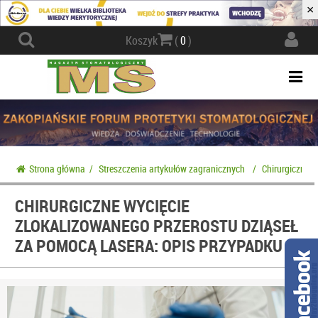
×
Actio
Koszyk
(
0
)
navig
Togg
navi
Strona główna
/
Streszczenia artykułów zagranicznych
/
Chirurgiczne w
CHIRURGICZNE WYCIĘCIE
ZLOKALIZOWANEGO PRZEROSTU DZIĄSEŁ
ZA POMOCĄ LASERA: OPIS PRZYPADKU