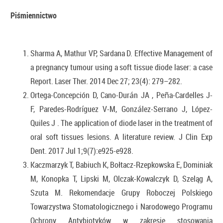
Piśmiennictwo
Sharma
A,
Mathur
VP,
Sardana
D. Effective Management of
a pregnancy tumour using a soft tissue diode laser: a case
Report.
Laser Ther.
2014 Dec 27; 23(4): 279–282.
Ortega-Concepción
D,
Cano-Durán
JA
,
Peña-Cardelles
J-
F,
Paredes-Rodríguez
V-M,
González-Serrano
J,
López-
Quiles
J
. The application of diode laser in the treatment of
oral soft tissues lesions. A literature review. J Clin Exp
Dent. 2017 Jul 1;9(7):e925-e928.
Kaczmarzyk T, Babiuch K, Bołtacz-Rzepkowska E, Dominiak
M, Konopka T, Lipski M, Olczak-Kowalczyk D, Szeląg A,
Szuta M. Rekomendacje Grupy Roboczej Polskiego
Towarzystwa Stomatologicznego i Narodowego Programu
Ochrony Antybiotyków w zakresie stosowania