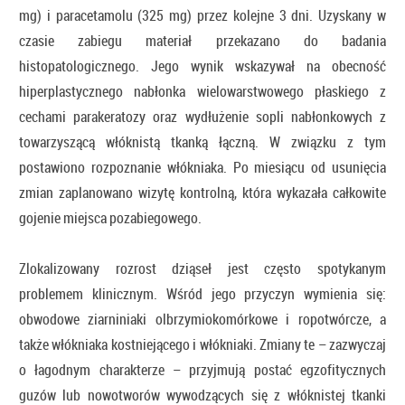
mg) i paracetamolu (325 mg) przez kolejne 3 dni. Uzyskany w
czasie zabiegu materiał przekazano do badania
histopatologicznego. Jego wynik wskazywał na obecność
hiperplastycznego nabłonka wielowarstwowego płaskiego z
cechami parakeratozy oraz wydłużenie sopli nabłonkowych z
towarzyszącą włóknistą tkanką łączną. W związku z tym
postawiono rozpoznanie włókniaka. Po miesiącu od usunięcia
zmian zaplanowano wizytę kontrolną, która wykazała całkowite
gojenie miejsca pozabiegowego.
Zlokalizowany rozrost dziąseł jest często spotykanym
problemem klinicznym. Wśród jego przyczyn wymienia się:
obwodowe ziarniniaki olbrzymiokomórkowe i ropotwórcze, a
także włókniaka kostniejącego i włókniaki. Zmiany te – zazwyczaj
o łagodnym charakterze – przyjmują postać egzofitycznych
guzów lub nowotworów wywodzących się z włóknistej tkanki