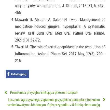
antybiotyków w stomatologii. J. Stoma., 2018; 71, 6: 457-
465.
Mawardi H, Alsubhi A, Salem N i wsp. Management of
medication-induced gingival hyperplasia: A systematic
review. Oral Surg Oral Med Oral Pathol Oral Radiol.
2021;131:62-72.
Tiwari
M. The role of serratiopeptidase in the resolution of
inflammation.
Asian J Pharm Sci.
2017 May; 12(3): 209–
215.
Promienica przyzębia imitująca przerost dziąseł
Leczenie agresywnego zapalenia przyzębia u pacjenta z toczniem
rumieniowatym układowym: Opis przypadku z 8-letnią obserwacją