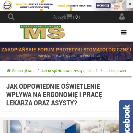
×
Actio
Koszyk
(
0
)
navig
Togg
navi
Strona główna
/
Jak urządzić nowoczesny gabinet?
/
Jak odpowiednie o
JAK ODPOWIEDNIE OŚWIETLENIE
WPŁYWA NA ERGONOMIĘ I PRACĘ
LEKARZA ORAZ ASYSTY?