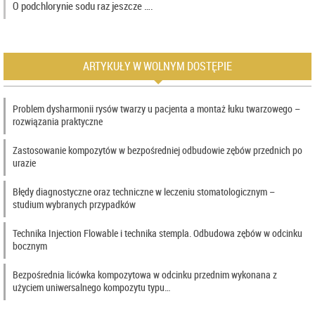
O podchlorynie sodu raz jeszcze ….
ARTYKUŁY W WOLNYM DOSTĘPIE
Problem dysharmonii rysów twarzy u pacjenta a montaż łuku twarzowego –
rozwiązania praktyczne
Zastosowanie kompozytów w bezpośredniej odbudowie zębów przednich po
urazie
Błędy diagnostyczne oraz techniczne w leczeniu stomatologicznym –
studium wybranych przypadków
Technika Injection Flowable i technika stempla. Odbudowa zębów w odcinku
bocznym
Bezpośrednia licówka kompozytowa w odcinku przednim wykonana z
użyciem uniwersalnego kompozytu typu…