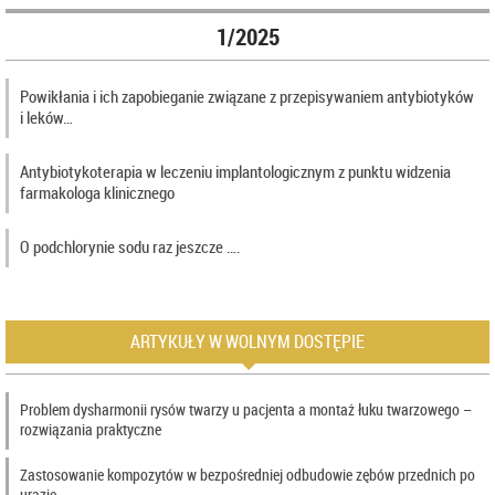
1/2025
Powikłania i ich zapobieganie związane z przepisywaniem antybiotyków
i leków…
Antybiotykoterapia w leczeniu implantologicznym z punktu widzenia
farmakologa klinicznego
O podchlorynie sodu raz jeszcze ….
ARTYKUŁY W WOLNYM DOSTĘPIE
Problem dysharmonii rysów twarzy u pacjenta a montaż łuku twarzowego –
rozwiązania praktyczne
Zastosowanie kompozytów w bezpośredniej odbudowie zębów przednich po
urazie