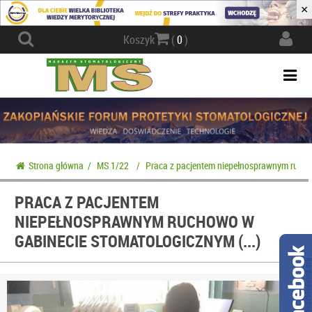
×
Actio
Koszyk
(
0
)
navig
Togg
navi
Strona główna
/
MS 1/22
/
Praca z pacjentem niepełnosprawnym ruchow
PRACA Z PACJENTEM
NIEPEŁNOSPRAWNYM RUCHOWO W
GABINECIE STOMATOLOGICZNYM (...)