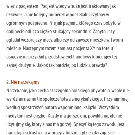
więź z pacjentem. Pacjent wtedy wie, że jest traktowany jak
człowiek, a nie kolejny numerek w poczekalni czytany w
ogromnym pośpiechu. Nie jak pacjent, którego czas pobytu w
gabinecie odlicza ciężko stukający sekundnik. Zapytaj, czy
oglądał wczorajszy mecz albo czy od zawsze mieszka w Twoim
mieście. Następnym razem zamiast pacjenta XY na fotelu
usiądzie na przykład przedstawiciel handlowy kibicujący tej
samej drużynie. Jakoś tak bardziej po ludzku, prawda?
2. Nie narzekajmy
Narzekanie, jako cecha szczególna polskiego obywatela, wcale nie
wyróżnia nas na tle społeczeństwa amerykańskiego. Przynajmniej
według spostrzeżeń autora wspomnianej książki. Wszystkim
medykom jest ciężko. Każdy ma gorsze dni, powikłania, ale nie
licytujmy się, który z nas ma gorzej. Specyfiką tego zawodu jest
narastająca frustracja w pracy z ludźmi, gdzie zdarzają się