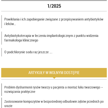
1/2025
Powikłania i ich zapobieganie związane z przepisywaniem antybiotyków
i leków…
Antybiotykoterapia w leczeniu implantologicznym z punktu widzenia
farmakologa klinicznego
O podchlorynie sodu raz jeszcze ….
ARTYKUŁY W WOLNYM DOSTĘPIE
Problem dysharmonii rysów twarzy u pacjenta a montaż łuku twarzowego –
rozwiązania praktyczne
Zastosowanie kompozytów w bezpośredniej odbudowie zębów przednich po
urazie