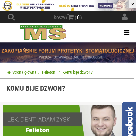
×
Actio
Koszyk
(
0
)
navig
Togg
navi
Strona główna
/
Felieton
/
Komu bije dzwon?
KOMU BIJE DZWON?