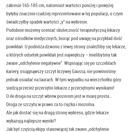
zakresie 165‑185 cm, natomiast wartości poniżej i powyżej
byłyby znacznie rzadziej reprezentowane w tej populacji, o czym
świadczyłby spadek wartości „y” na wykresie.
Podobnie możemy oceniać skuteczność terapeutyczną lekarzy
oraz ośrodków medycznych, biorąc pod uwagę na przykład ilość
powikłań. U podnóża dzwonu z lewej strony znaleźliby się lekarze,
u których odsetek powikłań jest największy – mielibyśmy tak
zwane „odchylenie negatywne”. Wspinając się po szczeblach
kariery, osiągnąwszy szczyt krzywej Gaussa, nie powinniśmy
jednak osiadać na laurach. W tym wypadku na wierzchołku góry
siedzą przecież przeciętni lekarze z przeciętnymi wynikami!
O ile droga na szczyt wbrew pozorom jest w miarę prosta…
Droga ze szczytu w prawo za to ciężka i mozolna.
Ale jak dostać się na drugą stronę wykresu, gdzie lekarze
wykazują najlepsze wyniki?
Jak być częścią ekipy stanowiącej tak zwane „odchylenie