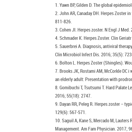
1. Yawn BP, Gilden D. The global epidemio
2. John AR, Canaday DH. Herpes Zoster in t
811‑826.
3. Cohen JI. Herpes zoster. N Engl J Med.
4. Schmader K. Herpes Zoster. Clin Geriat
5. Sauerbrei A. Diagnosis, antiviral therapy
Clin Microbiol Infect Dis. 2016; 35(5): 72
6. Bolton L. Herpes Zoster (Shingles). Wo
7. Brooks JK, Rostami AM, McCorkle DC i 
an elderly adult: Presentation with prodr
8. Gomibuchi T, Tsutsumi T. Hard Palate Le
2016; 55(18): 2747.
9. Dayan RR, Peleg R. Herpes zoster – typ
129(6): 567‑571.
10. Saguil A, Kane S, Mercado M, Lauters 
Management. Am Fam Physician. 2017; 96