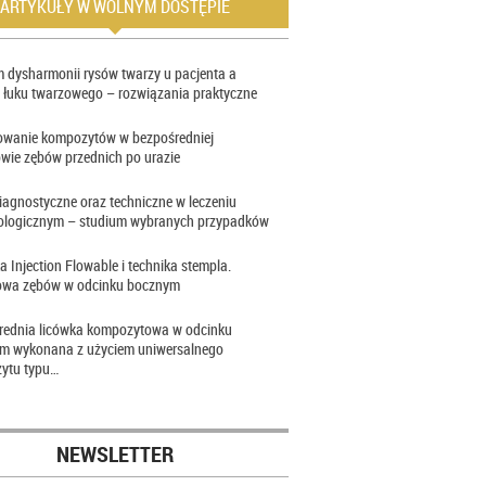
ARTYKUŁY W WOLNYM DOSTĘPIE
 dysharmonii rysów twarzy u pacjenta a
 łuku twarzowego – rozwiązania praktyczne
owanie kompozytów w bezpośredniej
wie zębów przednich po urazie
iagnostyczne oraz techniczne w leczeniu
ologicznym – studium wybranych przypadków
a Injection Flowable i technika stempla.
wa zębów w odcinku bocznym
rednia licówka kompozytowa w odcinku
im wykonana z użyciem uniwersalnego
ytu typu…
NEWSLETTER