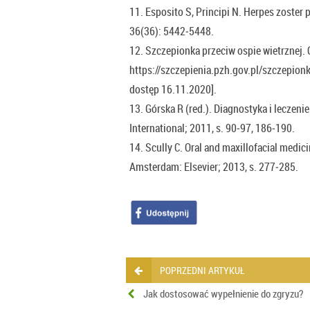
11. Esposito S, Principi N. Herpes zoster 
36(36): 5442‑5448.
12. Szczepionka przeciw ospie wietrznej. 
https://szczepienia.pzh.gov.pl/szczepionk
dostęp 16.11.2020].
13. Górska R (red.). Diagnostyka i leczen
International; 2011, s. 90‑97, 186‑190.
14. Scully C. Oral and maxillofacial medic
Amsterdam: Elsevier; 2013, s. 277‑285.
POPRZEDNI ARTYKUŁ
Jak dostosować wypełnienie do zgryzu?