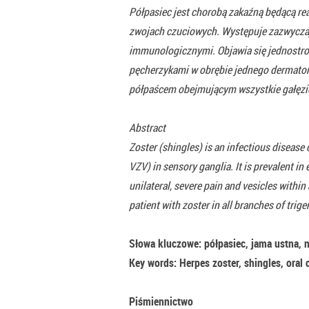
Półpasiec jest chorobą zakaźną będącą re
zwojach czuciowych. Występuje zazwyczaj
immunologicznymi. Objawia się jednostro
pęcherzykami w obrębie jednego dermatomu
półpaścem obejmującym wszystkie gałęzie
Abstract
Zoster (shingles) is an infectious disease
VZV) in sensory ganglia. It is prevalent
unilateral, severe pain and vesicles within
patient with zoster in all branches of trig
Słowa kluczowe: półpasiec, jama ustna, n
Key words: Herpes zoster, shingles, oral c
Piśmiennictwo