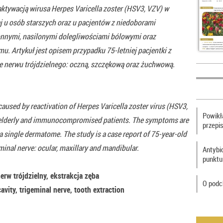
aktywacją wirusa Herpes Varicella zoster (HSV3, VZV) w
 u osób starszych oraz u pacjentów z niedoborami
nnymi, nasilonymi dolegliwościami bólowymi oraz
. Artykuł jest opisem przypadku 75‑letniej pacjentki z
 nerwu trójdzielnego: oczną, szczękową oraz żuchwową.
 caused by reactivation of Herpes Varicella zoster virus (HSV3,
Powikła
 in elderly and immunocompromised patients. The symptoms are
przepi
 a single dermatome. The study is a case report of 75‑year‑old
eminal nerve: ocular, maxillary and mandibular.
Antybi
punktu
erw trójdzielny, ekstrakcja zęba
O podc
avity, trigeminal nerve, tooth extraction