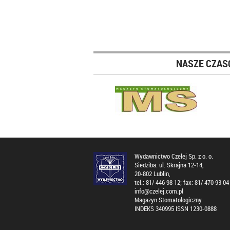
NASZE CZAS
Wydawnictwo Czelej Sp. z o. o.
Siedziba: ul. Skrajna 12-14,
20-802 Lublin,
tel.: 81/ 446 98 12; fax: 81/ 470 93 04
info@czelej.com.pl
Magazyn Stomatologiczny
INDEKS 340995 ISSN 1230-0888