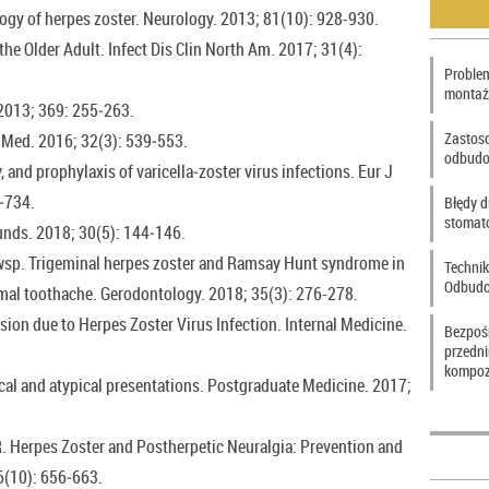
logy of herpes zoster. Neurology. 2013; 81(10): 928-930.
he Older Adult. Infect Dis Clin North Am. 2017; 31(4):
Problem
montaż
 2013; 369: 255‑263.
Zastos
r Med. 2016; 32(3): 539‑553.
odbudo
, and prophylaxis of varicella‑zoster virus infections. Eur J
3‑734.
Błędy d
stomat
unds. 2018; 30(5): 144‑146.
wsp. Trigeminal herpes zoster and Ramsay Hunt syndrome in
Technik
Odbudo
omal toothache. Gerodontology. 2018; 35(3): 276-278.
sion due to Herpes Zoster Virus Infection. Internal Medicine.
Bezpoś
przedn
kompoz
ical and atypical presentations. Postgraduate Medicine. 2017;
R. Herpes Zoster and Postherpetic Neuralgia: Prevention and
(10): 656‑663.