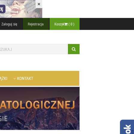
×
Zaloguj się
Rejestracja
Koszyk
(
0
)
ĄŻKI
KONTAKT