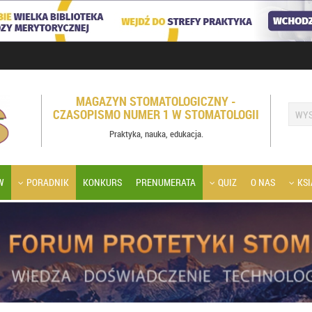
MAGAZYN STOMATOLOGICZNY -
CZASOPISMO NUMER 1 W STOMATOLOGII
Praktyka, nauka, edukacja.
W
PORADNIK
KONKURS
PRENUMERATA
QUIZ
O NAS
KSI