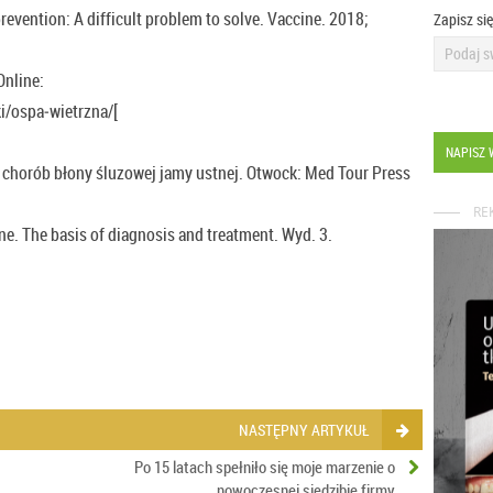
prevention: A difficult problem to solve. Vaccine. 2018;
Zapisz si
Online:
i/ospa‑wietrzna/[
NAPISZ 
ie chorób błony śluzowej jamy ustnej. Otwock: Med Tour Press
RE
ine. The basis of diagnosis and treatment. Wyd. 3.
NASTĘPNY ARTYKUŁ
Po 15 latach spełniło się moje marzenie o
nowoczesnej siedzibie firmy