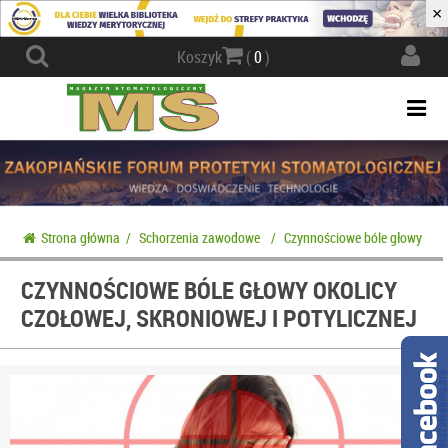
×
Actio
Koszyk
(
0
)
navig
Togg
navi
Strona główna
/
Schorzenia zawodowe
/
Czynnościowe bóle głowy okolic
CZYNNOŚCIOWE BÓLE GŁOWY OKOLICY
CZOŁOWEJ, SKRONIOWEJ I POTYLICZNEJ