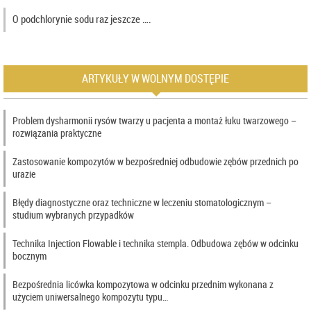
O podchlorynie sodu raz jeszcze ….
ARTYKUŁY W WOLNYM DOSTĘPIE
Problem dysharmonii rysów twarzy u pacjenta a montaż łuku twarzowego –
rozwiązania praktyczne
Zastosowanie kompozytów w bezpośredniej odbudowie zębów przednich po
urazie
Błędy diagnostyczne oraz techniczne w leczeniu stomatologicznym –
studium wybranych przypadków
Technika Injection Flowable i technika stempla. Odbudowa zębów w odcinku
bocznym
Bezpośrednia licówka kompozytowa w odcinku przednim wykonana z
użyciem uniwersalnego kompozytu typu…