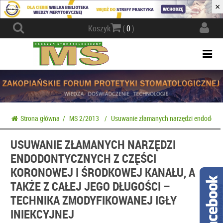
×
Actio
Koszyk
(
0
)
navig
Togg
navi
Strona główna
/
MS 2/2013
/
Usuwanie złamanych narzędzi endodontyczn
USUWANIE ZŁAMANYCH NARZĘDZI
ENDODONTYCZNYCH Z CZĘŚCI
KORONOWEJ I ŚRODKOWEJ KANAŁU, A
TAKŻE Z CAŁEJ JEGO DŁUGOŚCI –
TECHNIKA ZMODYFIKOWANEJ IGŁY
INIEKCYJNEJ