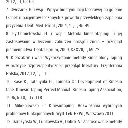
2012, 11, 63-68.
7. Owczarek B. i wsp.: Wpływ biostymulacji laserowej na gojenie
tkanek u pacjentów leczonych z powodu przewlekłego zapalenia
przyzębia. Dent. Med. Probl., 2004, 41, 1, 45-49.
8. Ey-Chmielewska H. i wsp.: Metoda kinesiotapingu i jej
zastosowanie w leczeniu zaburzeń narządu żucia – przegląd
piśmiennictwa. Dental Forum, 2009, XXXVII, 1, 69-72.
9. Kiebzak W. i wsp.: Wykorzystanie metody Kinesiology Taping
w praktyce fizjoterapeutycznej: przegląd literatury. Fizjoterapia
Polska, 2012, 12, 1, 1-11.
10. Kase K., Tatsuyuki H., Tomoko O.: Development of Kinesio
tape. Kinesio Taping Perfect Manual. Kinesio Taping Association,
1996, 6-10, 117-118.
11. Mikołajewska E.: Kinesiotaping. Rozwiązania wybranych
problemów funkcjonalnych. Wyd. Lek. PZWL, Warszawa 2011.
12. Garczyński W., Lubkowska A., Dobek A.: Zastosowanie metody