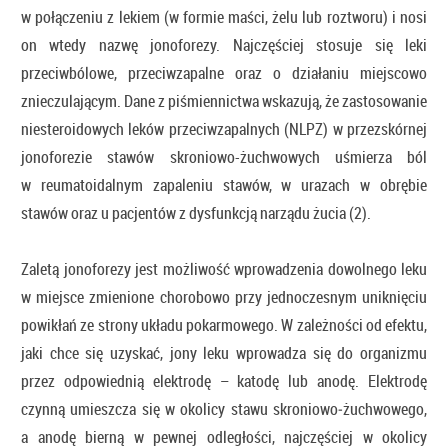
w połączeniu z lekiem (w formie maści, żelu lub roztworu) i nosi
on wtedy nazwę jonoforezy. Najczęściej stosuje się leki
przeciwbólowe, przeciwzapalne oraz o działaniu miejscowo
znieczulającym. Dane z piśmiennictwa wskazują, że zastosowanie
niesteroidowych leków przeciwzapalnych (NLPZ) w przezskórnej
jonoforezie stawów skroniowo-żuchwowych uśmierza ból
w reumatoidalnym zapaleniu stawów, w urazach w obrębie
stawów oraz u pacjentów z dysfunkcją narządu żucia (2).
Zaletą jonoforezy jest możliwość wprowadzenia dowolnego leku
w miejsce zmienione chorobowo przy jednoczesnym uniknięciu
powikłań ze strony układu pokarmowego. W zależności od efektu,
jaki chce się uzyskać, jony leku wprowadza się do organizmu
przez odpowiednią elektrodę – katodę lub anodę. Elektrodę
czynną umieszcza się w okolicy stawu skroniowo­‍‑żuchwowego,
a anodę bierną w pewnej odległości, najczęściej w okolicy