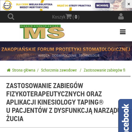
×
Actio
Koszyk
(
0
)
navig
Togg
navi
Strona główna
/
Schorzenia zawodowe
/
Zastosowanie zabiegów fizyko
ZASTOSOWANIE ZABIEGÓW
FIZYKOTERAPEUTYCZNYCH ORAZ
APLIKACJI KINESIOLOGY TAPING®
U PACJENTÓW Z DYSFUNKCJĄ NARZĄDU
ŻUCIA