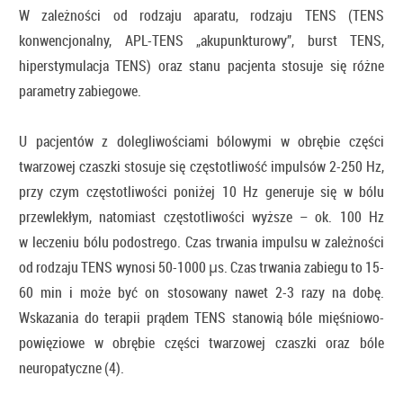
W zależności od rodzaju aparatu, rodzaju TENS (TENS
konwencjonalny, APL-TENS „akupunkturowy”, burst TENS,
hiperstymulacja TENS) oraz stanu pacjenta stosuje się różne
parametry zabiegowe.
U pacjentów z dolegliwościami bólowymi w obrębie części
twarzowej czaszki stosuje się częstotliwość impulsów 2-250 Hz,
przy czym częstotliwości poniżej 10 Hz generuje się w bólu
przewlekłym, natomiast częstotliwości wyższe – ok. 100 Hz
w leczeniu bólu podostrego. Czas trwania impulsu w zależności
od rodzaju TENS wynosi 50-1000 µs. Czas trwania zabiegu to 15-
60 min i może być on stosowany nawet 2-3 razy na dobę.
Wskazania do terapii prądem TENS stanowią bóle mięśniowo-
powięziowe w obrębie części twarzowej czaszki oraz bóle
neuropatyczne (4).