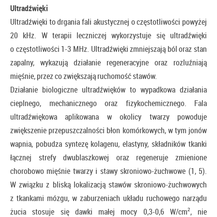
Ultradźwięki
Ultradźwięki to drgania fali akustycznej o częstotliwości powyżej
20 kHz. W terapii leczniczej wykorzystuje się ultradźwięki
o częstotliwości 1-3 MHz. Ultradźwięki zmniejszają ból oraz stan
zapalny, wykazują działanie regeneracyjne oraz rozluźniają
mięśnie, przez co zwiększają ruchomość stawów.
Działanie biologiczne ultradźwięków to wypadkowa działania
cieplnego, mechanicznego oraz fizykochemicznego. Fala
ultradźwiękowa aplikowana w okolicy twarzy powoduje
zwiększenie przepuszczalności błon komórkowych, w tym jonów
wapnia, pobudza syntezę kolagenu, elastyny, składników tkanki
łącznej strefy dwublaszkowej oraz regeneruje zmienione
chorobowo mięśnie twarzy i stawy skroniowo-żuchwowe (1, 5).
W związku z bliską lokalizacją stawów skroniowo-żuchwowych
z tkankami mózgu, w zaburzeniach układu ruchowego narządu
żucia stosuje się dawki małej mocy 0,3-0,6 W/cm², nie