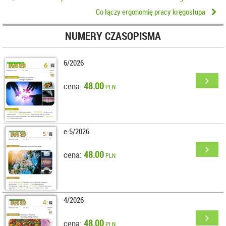
Co łączy ergonomię pracy kręgosłupa
NUMERY CZASOPISMA
6/2026
48.00
cena:
PLN
e-5/2026
48.00
cena:
PLN
4/2026
48.00
cena:
PLN