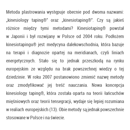
Metoda plastrowania występuje obecnie pod dwoma nazwami:
„kinesiology taping®” oraz „kinesiotaping®”. Czy są jakieś
różnice między tymi metodami? Kinesiotaping® powstał
w Japonii i był rozwijany w Polsce od 2004 roku. Podłożem
kinesiotapingu® jest medycyna dalekowschodnia, która bazuje
na terapii i diagnozie opartej na meridianach, czyli liniach
energetycznych. Stało się to jednak przeszkodą na rynku
europejskim ze względu na brak powszechnej wiedzy o tej
dziedzinie. W roku 2007 postanowiono zmienić nazwę metody
oraz zmodyfikować jej treść nauczania. Nowa koncepcja
kinesiology taping®, która została oparta na teorii łańcuchów
mięśniowych oraz teorii tensegracji, wydaje się lepiej rozumiana
w realiach europejskich (13). Obie metody są jednak powszechnie
stosowane w Polsce i na świecie.