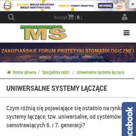
×
Actio
Koszyk
(
0
)
navig
Togg
navi
Strona główna
/
Specjalista radzi
/
Uniwersalne systemy łączące
UNIWERSALNE SYSTEMY ŁĄCZĄCE
Czym różnią się pojawiające się ostatnio na rynku
systemy łączące, tzw. uniwersalne, od systemów
samotrawiących 6. i 7. generacji?