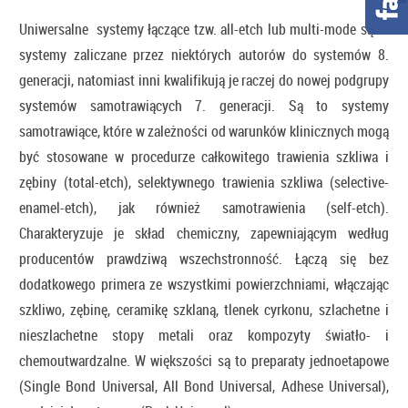
Uniwersalne systemy łączące tzw. all-etch lub multi-mode są to
systemy zaliczane przez niektórych autorów do systemów 8.
generacji, natomiast inni kwalifikują je raczej do nowej podgrupy
systemów samotrawiących 7. generacji. Są to systemy
samotrawiące, które w zależności od warunków klinicznych mogą
być stosowane w procedurze całkowitego trawienia szkliwa i
zębiny (total-etch), selektywnego trawienia szkliwa (selective-
enamel-etch), jak również samotrawienia (self-etch).
Charakteryzuje je skład chemiczny, zapewniającym według
producentów prawdziwą wszechstronność. Łączą się bez
dodatkowego primera ze wszystkimi powierzchniami, włączając
szkliwo, zębinę, ceramikę szklaną, tlenek cyrkonu, szlachetne i
nieszlachetne stopy metali oraz kompozyty światło- i
chemoutwardzalne. W większości są to preparaty jednoetapowe
(Single Bond Universal, All Bond Universal, Adhese Universal),