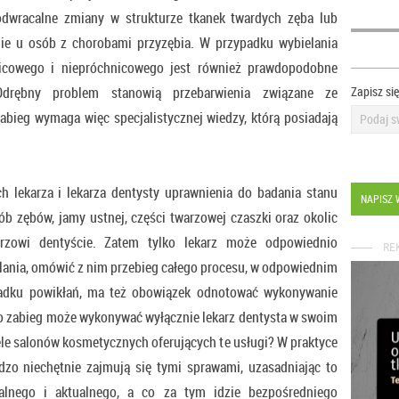
dwracalne zmiany w strukturze tkanek twardych zęba lub
nie u osób z chorobami przyzębia. W przypadku wybielania
icowego i niepróchnicowego jest również prawdopodobne
Odrębny problem stanowią przebarwienia związane ze
Zapisz si
abieg wymaga więc specjalistycznej wiedzy, którą posiadają
 lekarza i lekarza dentysty uprawnienia do badania stanu
NAPISZ 
ób zębów, jamy ustnej, części twarzowej czaszki oraz okolic
karzowi dentyście. Zatem tylko lekarz może odpowiednio
RE
elania, omówić z nim przebieg całego procesu, w odpowiednim
adku powikłań, ma też obowiązek odnotować wykonywanie
o zabieg może wykonywać wyłącznie lekarz dentysta w swoim
iele salonów kosmetycznych oferujących te usługi? W praktyce
dzo niechętnie zajmują się tymi sprawami, uzasadniając to
ealnego i aktualnego, a co za tym idzie bezpośredniego