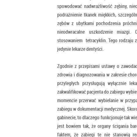
spowodować nadwrażliwość zębiny, nieo
podrażnienie tkanek miękkich, szczegól
zębów z ubytkami pochodzenia próchn
nieodwracalne uszkodzenie miazgi. 
stosowaniem tetracyklin. Tego rodzaju z
jedynie lekarze dentyści.
Zgodnie z przepisami ustawy o zawodach
zdrowia i diagnozowania w zakresie chor
przyległych przysługują wyłącznie le
zakwalifikować pacjenta do zabiegu wybi
momencie przerwać wybielanie w przyp
zabiegu w dokumentacji medycznej. Skor
gabinecie, to dlaczego funkcjonuje tak w
jest bowiem tak, że organy ścigania bar
faktem, że zabiegi te nie stanowią r