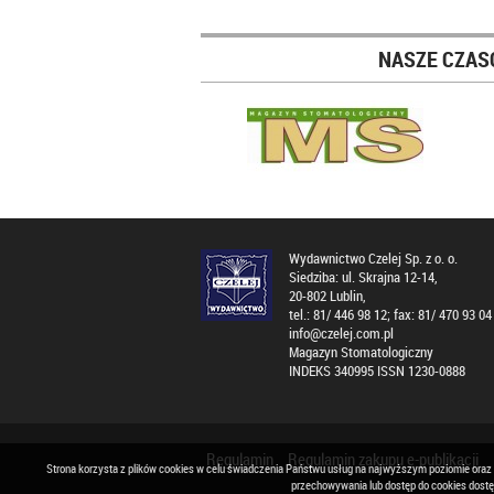
NASZE CZAS
Wydawnictwo Czelej Sp. z o. o.
Siedziba: ul. Skrajna 12-14,
20-802 Lublin,
tel.: 81/ 446 98 12; fax: 81/ 470 93 04
info@czelej.com.pl
Magazyn Stomatologiczny
INDEKS 340995 ISSN 1230-0888
Regulamin
Regulamin zakupu e-publikacji
Strona korzysta z plików cookies w celu świadczenia Państwu usług na najwyższym poziomie oraz
przechowywania lub dostęp do cookies dost