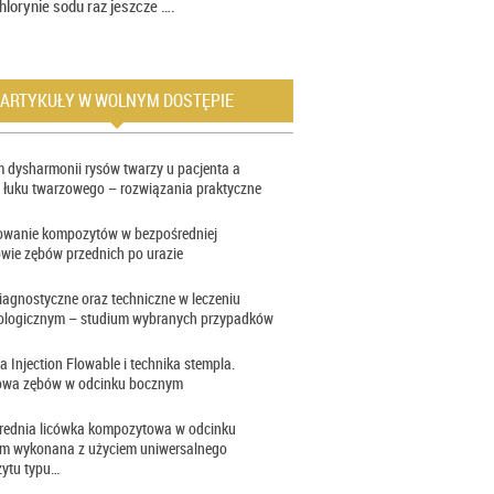
hlorynie sodu raz jeszcze ….
ARTYKUŁY W WOLNYM DOSTĘPIE
 dysharmonii rysów twarzy u pacjenta a
 łuku twarzowego – rozwiązania praktyczne
owanie kompozytów w bezpośredniej
wie zębów przednich po urazie
iagnostyczne oraz techniczne w leczeniu
ologicznym – studium wybranych przypadków
a Injection Flowable i technika stempla.
wa zębów w odcinku bocznym
rednia licówka kompozytowa w odcinku
im wykonana z użyciem uniwersalnego
ytu typu…