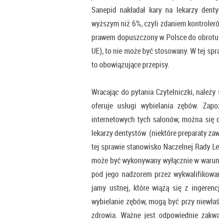
Sanepid nakładał kary na lekarzy dent
wyższym niż 6%, czyli zdaniem kontroler
prawem dopuszczony w Polsce do obrotu 
UE), to nie może być stosowany. W tej spraw
to obowiązujące przepisy.
Wracając do pytania Czytelniczki, należ
oferuje usługi wybielania zębów. Zapo
internetowych tych salonów, można się d
lekarzy dentystów (niektóre preparaty za
tej sprawie stanowisko Naczelnej Rady Le
może być wykonywany wyłącznie w warunk
pod jego nadzorem przez wykwalifikowan
jamy ustnej, które wiążą się z ingerenc
wybielanie zębów, mogą być przy niewłaś
zdrowia. Ważne jest odpowiednie zakwa