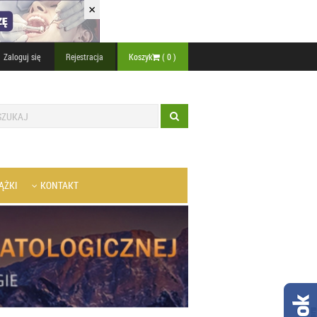
×
Zaloguj się
Rejestracja
Koszyk
(
0
)
ĄŻKI
KONTAKT