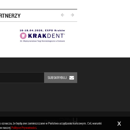
RTNERZY
SUBSKRYBUJ
Płatności:
X
ies oznacza, że będą one zamieszczane w Państwa urządzeniu końcowym. Cel, warunki
 w naszej
Polityce Prywatności
.