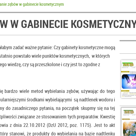
anie zębów w gabinecie kosmetycznym
ÓW W GABINECIE KOSMETYCZN
iałabym zadać ważne pytanie: Czy gabinety kosmetyczne mogą
Ostatnio powstało wiele punktów kosmetycznych, w których
ego wiedzę, czy są przeszkolone i czy jest to zgodne z
się bardzo wiele metod wybielania zębów, używając do tego
pularniejszymi środkami wybielającymi są nadtlenek wodoru i
my do zasadniczego pytania, na początek skupmy się na tej
ątpliwości związane ze stosowaniem tych preparatów. Kwestię
owia z dnia 22.10.2012 (DzU 2012, poz. 1175). Jest to akt
óry stanowi, że produkty do wybielania na bazie nadtlenku