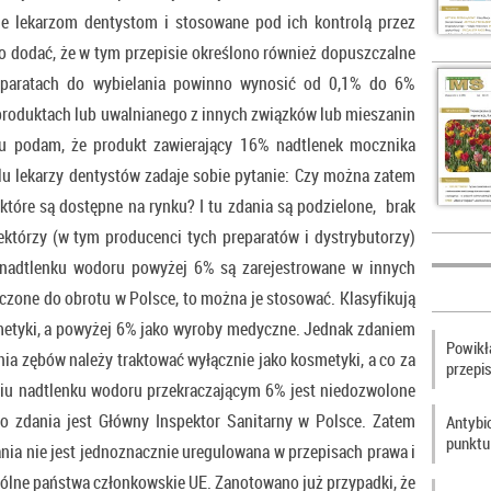
 lekarzom dentystom i stosowane pod ich kontrolą przez
o dodać, że w tym przepisie określono również dopuszczalne
reparatach do wybielania powinno wynosić od 0,1% do 6%
produktach lub uwalnianego z innych związków lub mieszanin
du podam, że produkt zawierający 16% nadtlenek mocznika
u lekarzy dentystów zadaje sobie pytanie: Czy można zatem
które są dostępne na rynku? I tu zdania są podzielone, brak
ektórzy (w tym producenci tych preparatów i dystrybutorzy)
u nadtlenku wodoru powyżej 6% są zarejestrowane w innych
czone do obrotu w Polsce, to można je stosować. Klasyfikują
metyki, a powyżej 6% jako wyroby medyczne. Jednak zdaniem
Powikła
nia zębów należy traktować wyłącznie jako kosmetyki, a co za
przepi
niu nadtlenku wodoru przekraczającym 6% jest niedozwolone
 zdania jest Główny Inspektor Sanitarny w Polsce. Zatem
Antybi
punktu
nia nie jest jednoznacznie uregulowana w przepisach prawa i
gólne państwa członkowskie UE. Zanotowano już przypadki, że