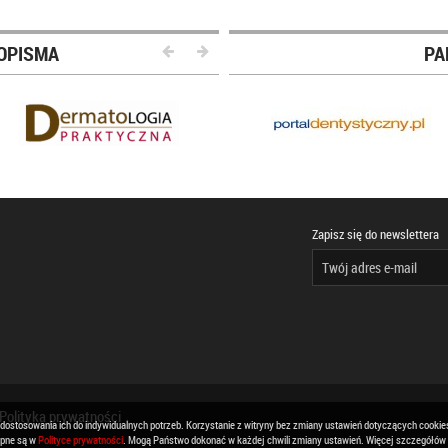
OPISMA
PA
Zapisz się do newslettera
Polityka prywatności
 dostosowania ich do indywidualnych potrzeb. Korzystanie z witryny bez zmiany ustawień dotyczących cook
ępne są w
Polityce prywatności
. Mogą Państwo dokonać w każdej chwili zmiany ustawień. Więcej szczegółów