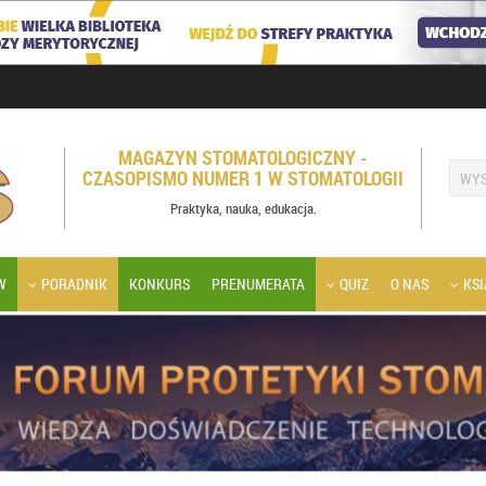
MAGAZYN STOMATOLOGICZNY -
CZASOPISMO NUMER 1 W STOMATOLOGII
Praktyka, nauka, edukacja.
W
PORADNIK
KONKURS
PRENUMERATA
QUIZ
O NAS
KSI