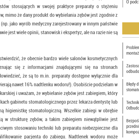
O podc
ystów stosujących w swojej praktyce preparaty o stężeniu
ów, mimo że dany produkt do wybielania zębów jest zgodnie z
(np. jako wyrób medyczny zarejestrowany w innym państwie
ie jest wiele opinii, stanowisk i ekspertyz, ale na razie nie są
Problem
montaż
y stwierdzić, że obecnie bardzo wiele salonów kosmetycznych
Zastos
znając się z informacjami znajdującymi się na stronach
odbudo
owiedzieć, że są to m.in. preparaty dostępne wyłącznie dla
wierają nawet 16% nadtlenku wodoru!). Osobiście podzielam w
Błędy d
stomat
karskiej i uważam, że wybielanie zębów jest zabiegiem, który
ach gabinetu stomatologicznego przez lekarza dentystę lub
Technik
Odbudo
ą higienistkę stomatologiczną. Wszelkie zabiegi w obrębie
ją w strukturę zębów, a takim zabiegiem niewątpliwie jest
Bezpoś
przedn
ciwym stosowaniu techniki lub preparatu niebezpieczne dla
kompoz
lifikowanie pacjenta do zabiegu. Nadtlenek wodoru może