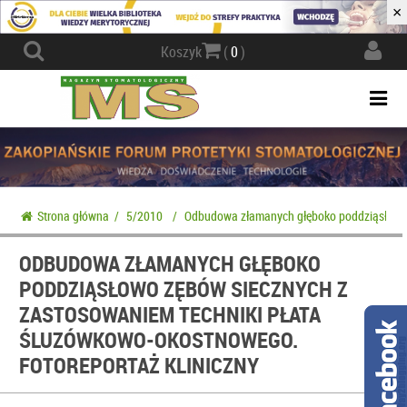
×
Actio
Koszyk
(
0
)
navig
Togg
navi
Strona główna
/
5/2010
/
Odbudowa złamanych głęboko poddziąsłowo z
ODBUDOWA ZŁAMANYCH GŁĘBOKO
PODDZIĄSŁOWO ZĘBÓW SIECZNYCH Z
ZASTOSOWANIEM TECHNIKI PŁATA
ŚLUZÓWKOWO-OKOSTNOWEGO.
FOTOREPORTAŻ KLINICZNY