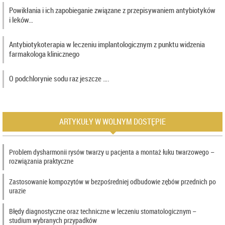
Powikłania i ich zapobieganie związane z przepisywaniem antybiotyków
i leków…
Antybiotykoterapia w leczeniu implantologicznym z punktu widzenia
farmakologa klinicznego
O podchlorynie sodu raz jeszcze ….
ARTYKUŁY W WOLNYM DOSTĘPIE
Problem dysharmonii rysów twarzy u pacjenta a montaż łuku twarzowego –
rozwiązania praktyczne
Zastosowanie kompozytów w bezpośredniej odbudowie zębów przednich po
urazie
Błędy diagnostyczne oraz techniczne w leczeniu stomatologicznym –
studium wybranych przypadków