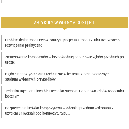
ARTYKUŁY W WOLNYM DOSTĘPIE
Problem dysharmonii rysów twarzy u pacjenta a montaż łuku twarzowego –
rozwiązania praktyczne
Zastosowanie kompozytów w bezpośredniej odbudowie zębów przednich po
urazie
Błędy diagnostyczne oraz techniczne w leczeniu stomatologicznym –
studium wybranych przypadków
Technika Injection Flowable i technika stempla. Odbudowa zębów w odcinku
bocznym
Bezpośrednia licówka kompozytowa w odcinku przednim wykonana z
użyciem uniwersalnego kompozytu typu…