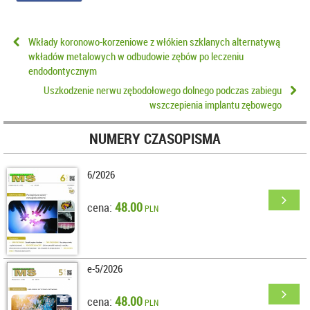
Wkłady koronowo-korzeniowe z włókien szklanych alternatywą
wkładów metalowych w odbudowie zębów po leczeniu
endodontycznym
Uszkodzenie nerwu zębodołowego dolnego podczas zabiegu
wszczepienia implantu zębowego
NUMERY CZASOPISMA
6/2026
48.00
cena:
PLN
e-5/2026
48.00
cena:
PLN