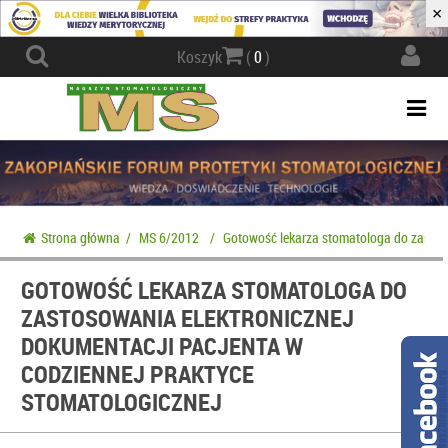
×
Actio
Koszyk
(
0
)
navig
Togg
navi
Strona główna
/
MS 6/2012
/
Gotowość lekarza stomatologa do zastoso
GOTOWOŚĆ LEKARZA STOMATOLOGA DO
ZASTOSOWANIA ELEKTRONICZNEJ
DOKUMENTACJI PACJENTA W
CODZIENNEJ PRAKTYCE
STOMATOLOGICZNEJ