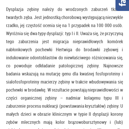
Dysplazja zębiny należy do wrodzonych zaburzeń tkanek
twardych zęba. Jest jednostką chorobową występującą niezwykle
rzadko, jej częstość ocenia się na 1 przypadek na 100 000 osób.
Wyróżnia się dwa typy dysplazji: typ I i II. Uważa się, że przyczyną
tego zaburzenia jest migracja nieprawidłowych komórek
nabłonkowych pochewki Hertwiga do brodawki zębowej i
indukowanie odontoblastów do niewłaściwego różnicowania się,
co powoduje odkładanie patologicznej zębiny. Najnowsze
badania wskazują na mutację genu dla kwaśnej fosfoproteiny i
sialofosfoproteiny macierzy zębiny w trakcie wbudowywania się
pochewki w brodawkę. W rezultacie powstają nieprawidłowości w
części organicznej zębiny – nadmiar kolagenu typu III i
zaburzenie procesu nukleacji (powstawania kryształów) zębiny. U
małych dzieci w obrazie klinicznym w typie II dysplazji korony
zębów mlecznych mają kolor brązowobursztynowy i (lub)