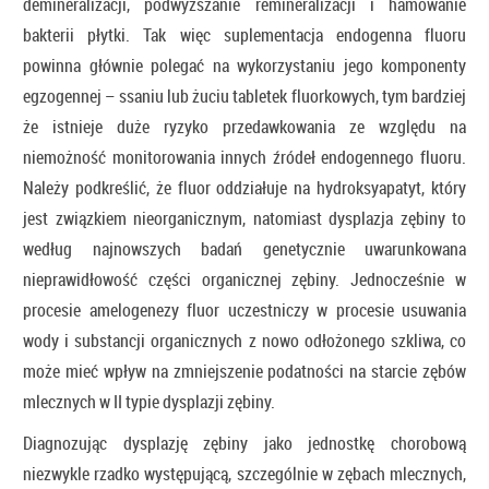
demineralizacji, podwyższanie remineralizacji i hamowanie
bakterii płytki. Tak więc suplementacja endogenna fluoru
powinna głównie polegać na wykorzystaniu jego komponenty
egzogennej – ssaniu lub żuciu tabletek fluorkowych, tym bardziej
że istnieje duże ryzyko przedawkowania ze względu na
niemożność monitorowania innych źródeł endogennego fluoru.
Należy podkreślić, że fluor oddziałuje na hydroksyapatyt, który
jest związkiem nieorganicznym, natomiast dysplazja zębiny to
według najnowszych badań genetycznie uwarunkowana
nieprawidłowość części organicznej zębiny. Jednocześnie w
procesie amelogenezy fluor uczestniczy w procesie usuwania
wody i substancji organicznych z nowo odłożonego szkliwa, co
może mieć wpływ na zmniejszenie podatności na starcie zębów
mlecznych w II typie dysplazji zębiny.
Diagnozując dysplazję zębiny jako jednostkę chorobową
niezwykle rzadko występującą, szczególnie w zębach mlecznych,