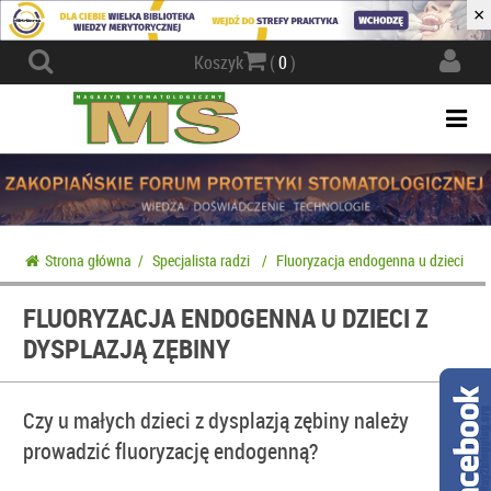
×
Actio
Koszyk
(
0
)
navig
Togg
navi
Strona główna
/
Specjalista radzi
/
Fluoryzacja endogenna u dzieci z dy
FLUORYZACJA ENDOGENNA U DZIECI Z
DYSPLAZJĄ ZĘBINY
Czy u małych dzieci z dysplazją zębiny należy
prowadzić fluoryzację endogenną?