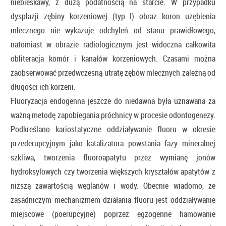
niebieskawy, z dużą podatnością na starcie. W przypadku
dysplazji zębiny korzeniowej (typ I) obraz koron uzębienia
mlecznego nie wykazuje odchyleń od stanu prawidłowego,
natomiast w obrazie radiologicznym jest widoczna całkowita
obliteracja komór i kanałów korzeniowych. Czasami można
zaobserwować przedwczesną utratę zębów mlecznych zależną od
długości ich korzeni.
Fluoryzacja endogenna jeszcze do niedawna była uznawana za
ważną metodę zapobiegania próchnicy w procesie odontogenezy.
Podkreślano kariostatyczne oddziaływanie fluoru w okresie
przederupcyjnym jako katalizatora powstania fazy mineralnej
szkliwa, tworzenia fluoroapatytu przez wymianę jonów
hydroksylowych czy tworzenia większych kryształów apatytów z
niższą zawartością węglanów i wody. Obecnie wiadomo, że
zasadniczym mechanizmem działania fluoru jest oddziaływanie
miejscowe (poerupcyjne) poprzez egzogenne hamowanie