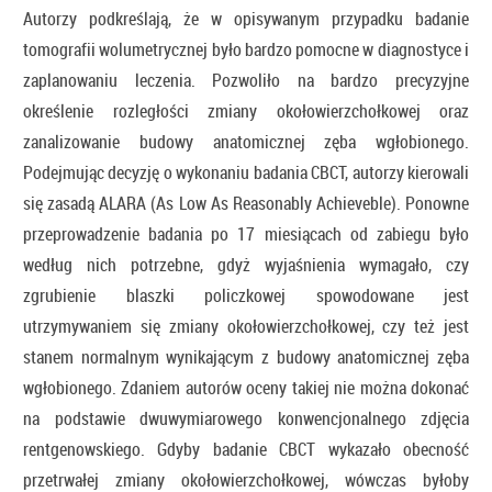
Autorzy podkreślają, że w opisywanym przypadku badanie
tomografii wolumetrycznej było bardzo pomocne w diagnostyce i
zaplanowaniu leczenia. Pozwoliło na bardzo precyzyjne
określenie rozległości zmiany okołowierzchołkowej oraz
zanalizowanie budowy anatomicznej zęba wgłobionego.
Podejmując decyzję o wykonaniu badania CBCT, autorzy kierowali
się zasadą ALARA (As Low As Reasonably Achieveble). Ponowne
przeprowadzenie badania po 17 miesiącach od zabiegu było
według nich potrzebne, gdyż wyjaśnienia wymagało, czy
zgrubienie blaszki policzkowej spowodowane jest
utrzymywaniem się zmiany okołowierzchołkowej, czy też jest
stanem normalnym wynikającym z budowy anatomicznej zęba
wgłobionego. Zdaniem autorów oceny takiej nie można dokonać
na podstawie dwuwymiarowego konwencjonalnego zdjęcia
rentgenowskiego. Gdyby badanie CBCT wykazało obecność
przetrwałej zmiany okołowierzchołkowej, wówczas byłoby