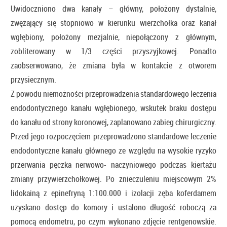
Uwidoczniono dwa kanały – główny, położony dystalnie,
zwężający się stopniowo w kierunku wierzchołka oraz kanał
wgłębiony, położony mezjalnie, niepołączony z głównym,
zobliterowany w 1/3 części przyszyjkowej. Ponadto
zaobserwowano, że zmiana była w kontakcie z otworem
przysiecznym.
Z powodu niemożności przeprowadzenia standardowego leczenia
endodontycznego kanału wgłębionego, wskutek braku dostępu
do kanału od strony koronowej, zaplanowano zabieg chirurgiczny.
Przed jego rozpoczęciem przeprowadzono standardowe leczenie
endodontyczne kanału głównego ze względu na wysokie ryzyko
przerwania pęczka nerwowo- naczyniowego podczas kiertażu
zmiany przywierzchołkowej. Po znieczuleniu miejscowym 2%
lidokainą z epinefryną 1:100.000 i izolacji zęba koferdamem
uzyskano dostęp do komory i ustalono długość roboczą za
pomocą endometru, po czym wykonano zdjęcie rentgenowskie.