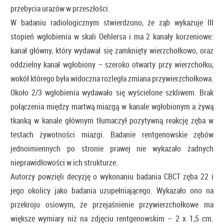
przebycia urazów w przeszłości.
W badaniu radiologicznym stwierdzono, że ząb wykazuje III
stopień wgłobienia w skali Oehlersa i ma 2 kanały korzeniowe:
kanał główny, który wydawał się zamknięty wierzchołkowo, oraz
oddzielny kanał wgłobiony – szeroko otwarty przy wierzchołku,
wokół którego była widoczna rozległa zmiana przywierzchołkowa.
Około 2/3 wgłobienia wydawało się wyścielone szkliwem. Brak
połączenia między martwą miazgą w kanale wgłobionym a żywą
tkanką w kanale głównym tłumaczył pozytywną reakcję zęba w
testach żywotności miazgi. Badanie rentgenowskie zębów
jednoimiennych po stronie prawej nie wykazało żadnych
nieprawidłowości w ich strukturze.
Autorzy powzięli decyzję o wykonaniu badania CBCT zęba 22 i
jego okolicy jako badania uzupełniającego. Wykazało ono na
przekroju osiowym, że przejaśnienie przywierzchołkowe ma
większe wymiary niż na zdjęciu rentgenowskim – 2 x 1,5 cm.