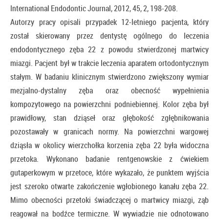
International Endodontic Journal, 2012, 45, 2, 198-208.
Autorzy pracy opisali przypadek 12-letniego pacjenta, który
został skierowany przez dentystę ogólnego do leczenia
endodontycznego zęba 22 z powodu stwierdzonej martwicy
miazgi. Pacjent był w trakcie leczenia aparatem ortodontycznym
stałym. W badaniu klinicznym stwierdzono zwiększony wymiar
mezjalno-dystalny zęba oraz obecność wypełnienia
kompozytowego na powierzchni podniebiennej. Kolor zęba był
prawidłowy, stan dziąseł oraz głębokość zgłębnikowania
pozostawały w granicach normy. Na powierzchni wargowej
dziąsła w okolicy wierzchołka korzenia zęba 22 była widoczna
przetoka. Wykonano badanie rentgenowskie z ćwiekiem
gutaperkowym w przetoce, które wykazało, że punktem wyjścia
jest szeroko otwarte zakończenie wgłobionego kanału zęba 22.
Mimo obecności przetoki świadczącej o martwicy miazgi, ząb
reagował na bodźce termiczne. W wywiadzie nie odnotowano