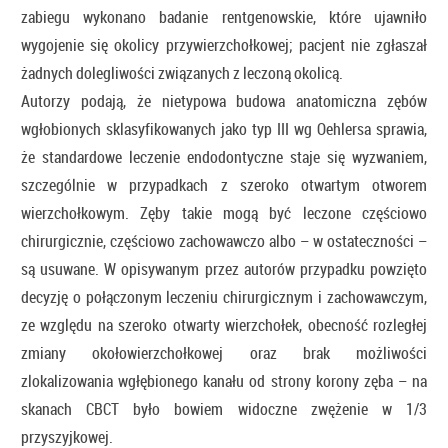
zabiegu wykonano badanie rentgenowskie, które ujawniło
wygojenie się okolicy przywierzchołkowej; pacjent nie zgłaszał
żadnych dolegliwości związanych z leczoną okolicą.
Autorzy podają, że nietypowa budowa anatomiczna zębów
wgłobionych sklasyfikowanych jako typ III wg Oehlersa sprawia,
że standardowe leczenie endodontyczne staje się wyzwaniem,
szczególnie w przypadkach z szeroko otwartym otworem
wierzchołkowym. Zęby takie mogą być leczone częściowo
chirurgicznie, częściowo zachowawczo albo – w ostateczności –
są usuwane. W opisywanym przez autorów przypadku powzięto
decyzję o połączonym leczeniu chirurgicznym i zachowawczym,
ze względu na szeroko otwarty wierzchołek, obecność rozległej
zmiany okołowierzchołkowej oraz brak możliwości
zlokalizowania wgłębionego kanału od strony korony zęba – na
skanach CBCT było bowiem widoczne zwężenie w 1/3
przyszyjkowej.