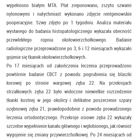
wypełniono białym MTA. Płat zreponowano, zszyto szwami
nylonowymi i natychmiast wykonano zdjęcie rentgenowskie
pooperacyjne. Szwy zdjęto po 1 tygodniu. Analiza materiału
wysłanego do badania histopatologicznego wykazała obecność
przewlekłego ropnia okołowierzchołkowego. Badanie
radiologiczne przeprowadzone po 3, 6 i 12 miesiącach wykazało
gojenie się tkanek okołowierzchołkowych.
Po 17 miesiącach od zakończenia leczenia przeprowadzono
powtórnie badanie CBCT z powodu pogrubienia się blaszki
korowej po stronie wargowej zęba 22. Na przekrojach
strzałkowych zęba 22 było widoczne niewielkie rozrzedzenie
tkanki kostnej w jego okolicy i delikatne poszerzenie szpary
ozębnowej zęba 21, prawdopodobnie z powodu prowadzonego
leczenia ortodontycznego. Przekroje osiowe zęba 22 wykazały
szczelne wypełnienie kanału głównego i wgłobionego, jak również
wygojenie się zmiany przywierzchołkowej. Po 24 miesiącach od