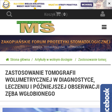
×
Actio
Koszyk
(
0
)
navig
Togg
navi
Strona główna
/
Artykuły w wolnym dostępie
/
Zastosowanie tomografii
ZASTOSOWANIE TOMOGRAFII
WOLUMETRYCZNEJ W DIAGNOSTYCE,
LECZENIU I PÓŹNIEJSZEJ OBSERWACJI
ZĘBA WGŁOBIONEGO