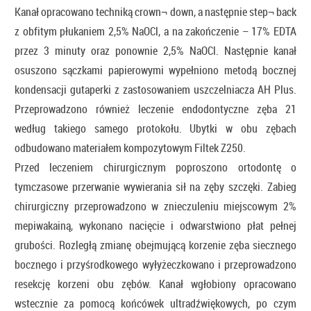
Kanał opracowano techniką crown¬ down, a następnie step¬ back
z obfitym płukaniem 2,5% NaOCl, a na zakończenie – 17% EDTA
przez 3 minuty oraz ponownie 2,5% NaOCl. Następnie kanał
osuszono sączkami papierowymi wypełniono metodą bocznej
kondensacji gutaperki z zastosowaniem uszczelniacza AH Plus.
Przeprowadzono również leczenie endodontyczne zęba 21
według takiego samego protokołu. Ubytki w obu zębach
odbudowano materiałem kompozytowym Filtek Z250.
Przed leczeniem chirurgicznym poproszono ortodontę o
tymczasowe przerwanie wywierania sił na zęby szczęki. Zabieg
chirurgiczny przeprowadzono w znieczuleniu miejscowym 2%
mepiwakainą, wykonano nacięcie i odwarstwiono płat pełnej
grubości. Rozległą zmianę obejmującą korzenie zęba siecznego
bocznego i przyśrodkowego wyłyżeczkowano i przeprowadzono
resekcję korzeni obu zębów. Kanał wgłobiony opracowano
wstecznie za pomocą końcówek ultradźwiękowych, po czym