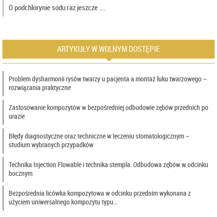
O podchlorynie sodu raz jeszcze ….
ARTYKUŁY W WOLNYM DOSTĘPIE
Problem dysharmonii rysów twarzy u pacjenta a montaż łuku twarzowego –
rozwiązania praktyczne
Zastosowanie kompozytów w bezpośredniej odbudowie zębów przednich po
urazie
Błędy diagnostyczne oraz techniczne w leczeniu stomatologicznym –
studium wybranych przypadków
Technika Injection Flowable i technika stempla. Odbudowa zębów w odcinku
bocznym
Bezpośrednia licówka kompozytowa w odcinku przednim wykonana z
użyciem uniwersalnego kompozytu typu…