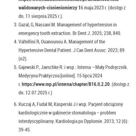
walidowanych-cisnieniomierzy 1
6 maja 2023 r. (dostęp z
dn. 11 sierpnia 2025 r.).
Gazal, G, Nassani M. Management of hypertension in
emergency tooth extraction. Br Dent J. 2025; 238, 840.
Valtellini R, Ouanounou A. Management of the
Hypertensive Dental Patient. J Can Dent Assoc. 2023; 89
(n2).
Gajewski P., Jaeschke R. i wsp.: Interna
–
Mały Podręcznik.
Medycyna Praktyczna [online]. 15 lipca 2024
r.
https://www.mp.pl/interna/chapter/B16.II.2.20
. (dostęp z
dn. 12.07.2025 r.)
Kuczaj A, Fudal M, Kasperski J i wsp. Pacjent obciążony
kardiologicznie w gabinecie stomatologa – problem
interdyscyplinarny. Kardiologia po Dyplomie. 2013; 12 (6):
39-45.