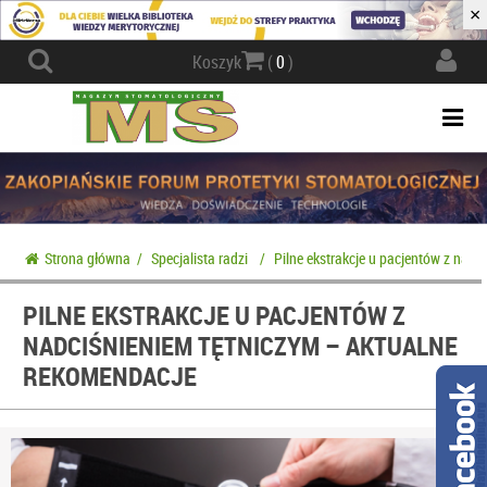
×
Actio
Koszyk
(
0
)
navig
Togg
navi
Strona główna
/
Specjalista radzi
/
Pilne ekstrakcje u pacjentów z nad
PILNE EKSTRAKCJE U PACJENTÓW Z
NADCIŚNIENIEM TĘTNICZYM – AKTUALNE
REKOMENDACJE