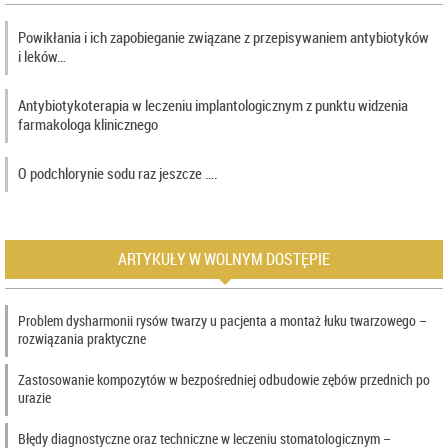
Powikłania i ich zapobieganie związane z przepisywaniem antybiotyków
i leków…
Antybiotykoterapia w leczeniu implantologicznym z punktu widzenia
farmakologa klinicznego
O podchlorynie sodu raz jeszcze ….
ARTYKUŁY W WOLNYM DOSTĘPIE
Problem dysharmonii rysów twarzy u pacjenta a montaż łuku twarzowego –
rozwiązania praktyczne
Zastosowanie kompozytów w bezpośredniej odbudowie zębów przednich po
urazie
Błędy diagnostyczne oraz techniczne w leczeniu stomatologicznym –