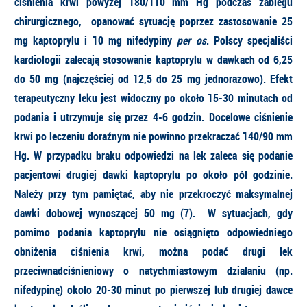
ciśnienia krwi powyżej 180/110 mm Hg podczas zabiegu
chirurgicznego, opanować sytuację poprzez zastosowanie 25
mg kaptoprylu i 10 mg nifedypiny
per os
. Polscy specjaliści
kardiologii zalecają stosowanie kaptoprylu w dawkach od 6,25
do 50 mg (najczęściej od 12,5 do 25 mg jednorazowo). Efekt
terapeutyczny leku jest widoczny po około 15-30 minutach od
podania i utrzymuje się przez 4-6 godzin. Docelowe ciśnienie
krwi po leczeniu doraźnym nie powinno przekraczać 140/90 mm
Hg. W przypadku braku odpowiedzi na lek zaleca się podanie
pacjentowi drugiej dawki kaptoprylu po około pół godzinie.
Należy przy tym pamiętać, aby nie przekroczyć maksymalnej
dawki dobowej wynoszącej 50 mg (7). W sytuacjach, gdy
pomimo podania kaptoprylu nie osiągnięto odpowiedniego
obniżenia ciśnienia krwi, można podać drugi lek
przeciwnadciśnieniowy o natychmiastowym działaniu (np.
nifedypinę) około 20-30 minut po pierwszej lub drugiej dawce