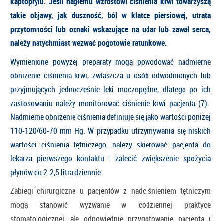
kaptoprylu. Jeśli nagłemu wzrostowi ciśnienia krwi towarzyszą
takie objawy, jak duszność, ból w klatce piersiowej, utrata
przytomności lub oznaki wskazujące na udar lub zawał serca,
należy natychmiast wezwać pogotowie ratunkowe.
Wymienione powyżej preparaty mogą powodować nadmierne
obniżenie ciśnienia krwi, zwłaszcza u osób odwodnionych lub
przyjmujących jednocześnie leki moczopędne, dlatego po ich
zastosowaniu należy monitorować ciśnienie krwi pacjenta (7).
Nadmierne obniżenie ciśnienia definiuje się jako wartości poniżej
110-120/60-70 mm Hg. W przypadku utrzymywania się niskich
wartości ciśnienia tętniczego, należy skierować pacjenta do
lekarza pierwszego kontaktu i zalecić zwiększenie spożycia
płynów do 2-2,5 litra dziennie.
Zabiegi chirurgiczne u pacjentów z nadciśnieniem tętniczym
mogą stanowić wyzwanie w codziennej praktyce
stomatologicznej, ale odpowiednie przygotowanie pacjenta i