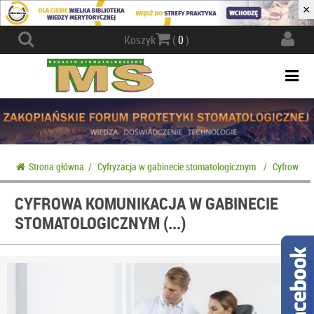
×
Actio
Koszyk
(
0
)
navig
Togg
navi
Strona główna
/
Cyfryzacja w gabinecie stomatologicznym
/
Cyfrowa ko
CYFROWA KOMUNIKACJA W GABINECIE
STOMATOLOGICZNYM (...)