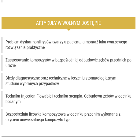
ARTYKUŁY W WOLNYM DOSTĘPIE
Problem dysharmonii rysów twarzy u pacjenta a montaż łuku twarzowego –
rozwiązania praktyczne
Zastosowanie kompozytów w bezpośredniej odbudowie zębów przednich po
urazie
Błędy diagnostyczne oraz techniczne w leczeniu stomatologicznym –
studium wybranych przypadków
Technika Injection Flowable i technika stempla. Odbudowa zębów w odcinku
bocznym
Bezpośrednia licówka kompozytowa w odcinku przednim wykonana z
użyciem uniwersalnego kompozytu typu…