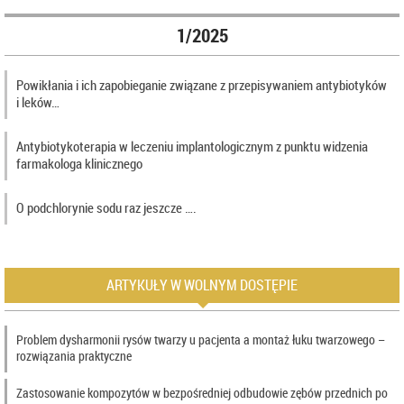
1/2025
Powikłania i ich zapobieganie związane z przepisywaniem antybiotyków
i leków…
Antybiotykoterapia w leczeniu implantologicznym z punktu widzenia
farmakologa klinicznego
O podchlorynie sodu raz jeszcze ….
ARTYKUŁY W WOLNYM DOSTĘPIE
Problem dysharmonii rysów twarzy u pacjenta a montaż łuku twarzowego –
rozwiązania praktyczne
Zastosowanie kompozytów w bezpośredniej odbudowie zębów przednich po