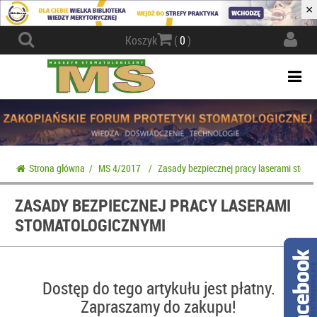
×
Actio
Koszyk
(
0
)
navig
Togg
navi
Strona główna
/
MS 4/2017
/
Zasady bezpiecznej pracy laserami stom
ZASADY BEZPIECZNEJ PRACY LASERAMI
STOMATOLOGICZNYMI
Dostęp do tego artykułu jest płatny.
Zapraszamy do zakupu!