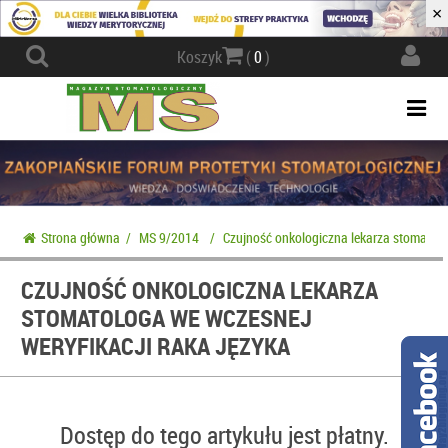
×
Actio
Koszyk
(
0
)
navig
Togg
navi
Strona główna
/
MS 9/2014
/
Czujność onkologiczna lekarza stomatolo
CZUJNOŚĆ ONKOLOGICZNA LEKARZA
STOMATOLOGA WE WCZESNEJ
WERYFIKACJI RAKA JĘZYKA
Dostęp do tego artykułu jest płatny.