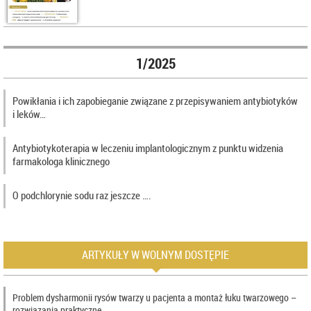
1/2025
Powikłania i ich zapobieganie związane z przepisywaniem antybiotyków
i leków…
Antybiotykoterapia w leczeniu implantologicznym z punktu widzenia
farmakologa klinicznego
O podchlorynie sodu raz jeszcze ….
ARTYKUŁY W WOLNYM DOSTĘPIE
Problem dysharmonii rysów twarzy u pacjenta a montaż łuku twarzowego –
rozwiązania praktyczne