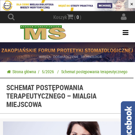
×
Actio
Koszyk
(
0
)
navig
Togg
navi
Strona główna
/
5/2026
/
Schemat postępowania terapeutycznego – mi
SCHEMAT POSTĘPOWANIA
TERAPEUTYCZNEGO – MIALGIA
MIEJSCOWA