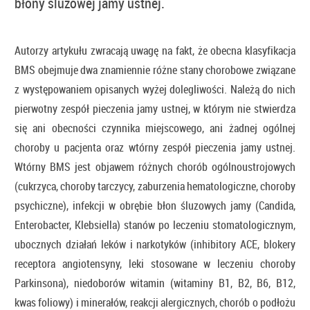
błony śluzowej jamy ustnej.
Autorzy artykułu zwracają uwagę na fakt, że obecna klasyfikacja
BMS obejmuje dwa znamiennie różne stany chorobowe związane
z występowaniem opisanych wyżej dolegliwości. Należą do nich
pierwotny zespół pieczenia jamy ustnej, w którym nie stwierdza
się ani obecności czynnika miejscowego, ani żadnej ogólnej
choroby u pacjenta oraz wtórny zespół pieczenia jamy ustnej.
Wtórny BMS jest objawem różnych chorób ogólnoustrojowych
(cukrzyca, choroby tarczycy, zaburzenia hematologiczne, choroby
psychiczne), infekcji w obrębie błon śluzowych jamy (Candida,
Enterobacter, Klebsiella) stanów po leczeniu stomatologicznym,
ubocznych działań leków i narkotyków (inhibitory ACE, blokery
receptora angiotensyny, leki stosowane w leczeniu choroby
Parkinsona), niedoborów witamin (witaminy B1, B2, B6, B12,
kwas foliowy) i minerałów, reakcji alergicznych, chorób o podłożu