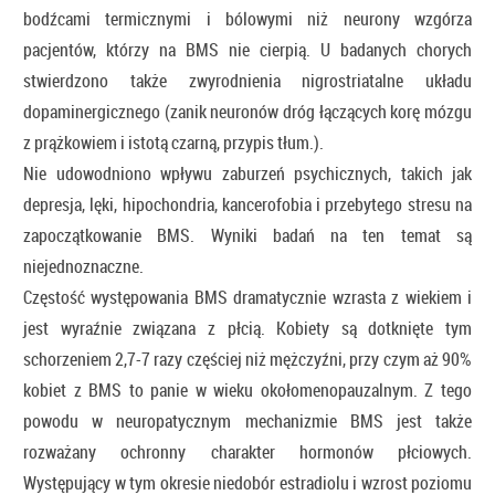
bodźcami termicznymi i bólowymi niż neurony wzgórza
pacjentów, którzy na BMS nie cierpią. U badanych chorych
stwierdzono także zwyrodnienia nigrostriatalne układu
dopaminergicznego (zanik neuronów dróg łączących korę mózgu
z prążkowiem i istotą czarną, przypis tłum.).
Nie udowodniono wpływu zaburzeń psychicznych, takich jak
depresja, lęki, hipochondria, kancerofobia i przebytego stresu na
zapoczątkowanie BMS. Wyniki badań na ten temat są
niejednoznaczne.
Częstość występowania BMS dramatycznie wzrasta z wiekiem i
jest wyraźnie związana z płcią. Kobiety są dotknięte tym
schorzeniem 2,7-7 razy częściej niż mężczyźni, przy czym aż 90%
kobiet z BMS to panie w wieku okołomenopauzalnym. Z tego
powodu w neuropatycznym mechanizmie BMS jest także
rozważany ochronny charakter hormonów płciowych.
Występujący w tym okresie niedobór estradiolu i wzrost poziomu