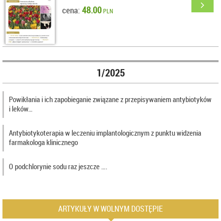
48.00
cena:
PLN
1/2025
Powikłania i ich zapobieganie związane z przepisywaniem antybiotyków
i leków…
Antybiotykoterapia w leczeniu implantologicznym z punktu widzenia
farmakologa klinicznego
O podchlorynie sodu raz jeszcze ….
ARTYKUŁY W WOLNYM DOSTĘPIE