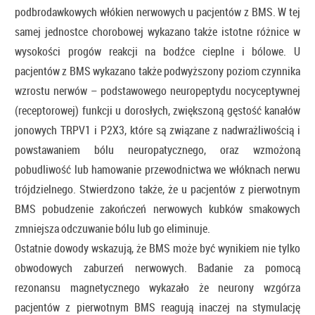
podbrodawkowych włókien nerwowych u pacjentów z BMS. W tej
samej jednostce chorobowej wykazano także istotne różnice w
wysokości progów reakcji na bodźce cieplne i bólowe. U
pacjentów z BMS wykazano także podwyższony poziom czynnika
wzrostu nerwów – podstawowego neuropeptydu nocyceptywnej
(receptorowej) funkcji u dorosłych, zwiększoną gęstość kanałów
jonowych TRPV1 i P2X3, które są związane z nadwrażliwością i
powstawaniem bólu neuropatycznego, oraz wzmożoną
pobudliwość lub hamowanie przewodnictwa we włóknach nerwu
trójdzielnego. Stwierdzono także, że u pacjentów z pierwotnym
BMS pobudzenie zakończeń nerwowych kubków smakowych
zmniejsza odczuwanie bólu lub go eliminuje.
Ostatnie dowody wskazują, że BMS może być wynikiem nie tylko
obwodowych zaburzeń nerwowych. Badanie za pomocą
rezonansu magnetycznego wykazało że neurony wzgórza
pacjentów z pierwotnym BMS reagują inaczej na stymulację