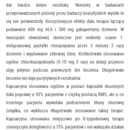
dał bardzo dobre rezultaty. Niestety w badaniach
przeprowadzonych póżniej przez badaczy brazylijskich wyniki te
się nie potwierdziły. Korzystniejsze efekty dała terapia łącząca
podawanie 600 mg ALA i 300 mg gabapentyny dziennie. W
neuropatii obwodowej skuteczne jest niekiedy ssanie 1-
miligramowej pastylki clonazepamu przez 3 minuty 3 razy
dziennie i wypluwanie zebranej śliny. Krótkotrwałe stosowanie
ogólne chlordiazepoksydu (5-10 mg 3 razy na dobę) przynosi
ulgę jedynie podczas pierwszych dni leczenia. Długotrwałe
leczenie nie daje pozytywnych rezultatów.
Kapsaicyna stosowana ogólnie w postaci kapsułek doustnych
dała poprawę u 93% pacjentów z ciężką postacią BMS, ale u co
trzeciego pacjenta wywołała podrażnienie błony śluzowej
żołądka, co wyklucza długotrwałe stosowanie takiej terapii.
Kapsaicyna stosowana miejscowo po 8-tygodniowej terapii
zmniejszyła dolegliwości u 75% pacjentów i nie wykazała działań