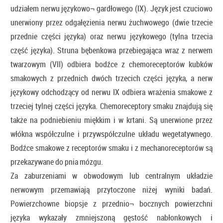
udziałem nerwu językowo¬ gardłowego (IX). Język jest czuciowo
unerwiony przez odgałęzienia nerwu żuchwowego (dwie trzecie
przednie części języka) oraz nerwu językowego (tylna trzecia
część języka). Struna bębenkowa przebiegająca wraz z nerwem
twarzowym (VII) odbiera bodźce z chemoreceptorów kubków
smakowych z przednich dwóch trzecich części języka, a nerw
językowy odchodzący od nerwu IX odbiera wrażenia smakowe z
trzeciej tylnej części języka. Chemoreceptory smaku znajdują się
także na podniebieniu miękkim i w krtani. Są unerwione przez
włókna współczulne i przywspółczulne układu wegetatywnego.
Bodźce smakowe z receptorów smaku i z mechanoreceptorów są
przekazywane do pnia mózgu.
Za zaburzeniami w obwodowym lub centralnym układzie
nerwowym przemawiają przytoczone niżej wyniki badań.
Powierzchowne biopsje z przednio¬ bocznych powierzchni
języka wykazały zmniejszoną gęstość nabłonkowych i