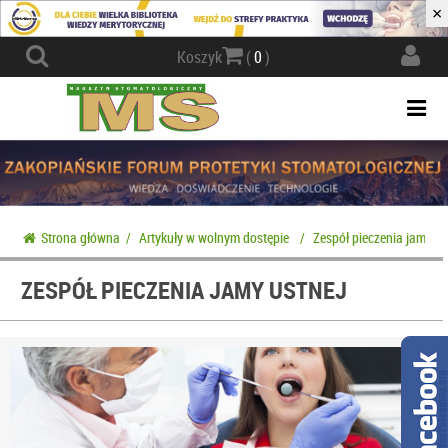
×
Actio
Koszyk
(
0
)
navig
Togg
navi
Strona główna
/
Artykuły w wolnym dostępie
/
Zespół pieczenia jamy us
ZESPÓŁ PIECZENIA JAMY USTNEJ