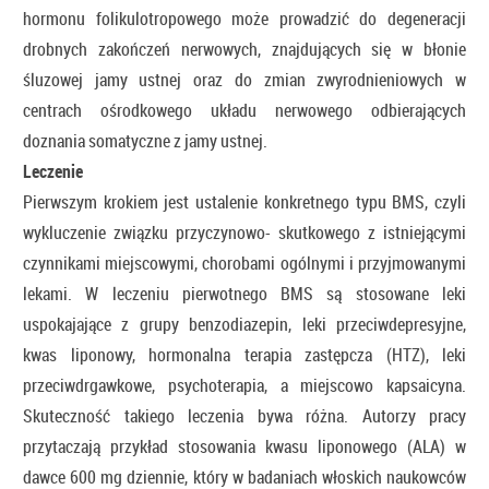
hormonu folikulotropowego może prowadzić do degeneracji
drobnych zakończeń nerwowych, znajdujących się w błonie
śluzowej jamy ustnej oraz do zmian zwyrodnieniowych w
centrach ośrodkowego układu nerwowego odbierających
doznania somatyczne z jamy ustnej.
Leczenie
Pierwszym krokiem jest ustalenie konkretnego typu BMS, czyli
wykluczenie związku przyczynowo- skutkowego z istniejącymi
czynnikami miejscowymi, chorobami ogólnymi i przyjmowanymi
lekami. W leczeniu pierwotnego BMS są stosowane leki
uspokajające z grupy benzodiazepin, leki przeciwdepresyjne,
kwas liponowy, hormonalna terapia zastępcza (HTZ), leki
przeciwdrgawkowe, psychoterapia, a miejscowo kapsaicyna.
Skuteczność takiego leczenia bywa różna. Autorzy pracy
przytaczają przykład stosowania kwasu liponowego (ALA) w
dawce 600 mg dziennie, który w badaniach włoskich naukowców