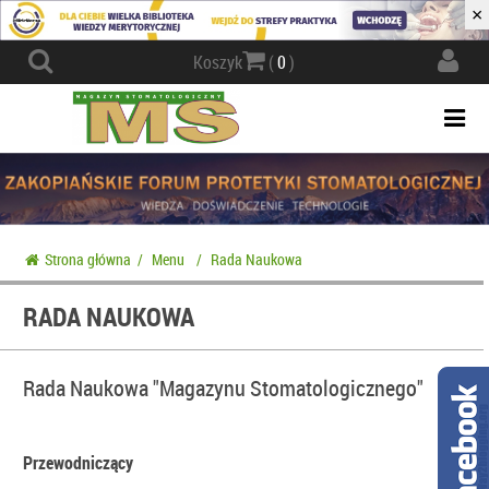
×
Actio
Koszyk
(
0
)
navig
Togg
navi
Strona główna
/
Menu
/
Rada Naukowa
RADA NAUKOWA
Rada Naukowa "Magazynu Stomatologicznego"
Przewodniczący