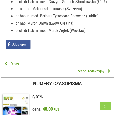
prof. dr hab. n. med. Grażyna Śmiech-Słomkowska (Łódź)
dr n. med. Małgorzata Tomasik (Szczecin)
dr hab. n. med. Barbara Tymczyna-Borowicz (Lublin)
dr hab. Myron Uhryn (Lwów, Ukraina)
prof. dr hab. n. med. Marek Ziętek (Wrocław)
O nas
Zespół redakcyjny
NUMERY CZASOPISMA
6/2026
48.00
cena:
PLN