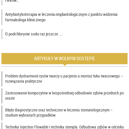
Antybiotykoterapia w leczeniu implantologicznym z punktu widzenia
farmakologa klinicznego
O podchlorynie sodu raz jeszcze ….
ARTYKUŁY W WOLNYM DOSTĘPIE
Problem dysharmonii rysów twarzy u pacjenta a montaż łuku twarzowego –
rozwiązania praktyczne
Zastosowanie kompozytów w bezpośredniej odbudowie zębów przednich po
urazie
Błędy diagnostyczne oraz techniczne w leczeniu stomatologicznym –
studium wybranych przypadków
Technika Injection Flowable i technika stempla. Odbudowa zębów w odcinku