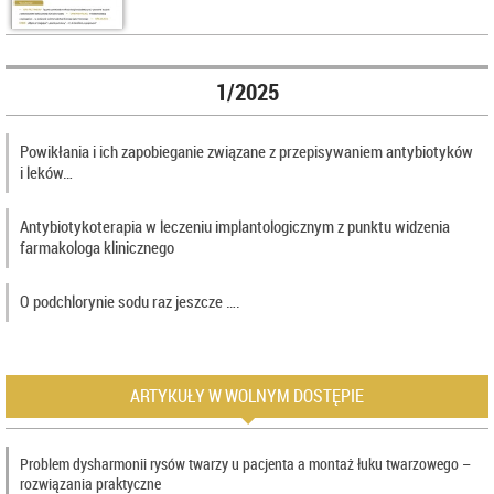
1/2025
Powikłania i ich zapobieganie związane z przepisywaniem antybiotyków
i leków…
Antybiotykoterapia w leczeniu implantologicznym z punktu widzenia
farmakologa klinicznego
O podchlorynie sodu raz jeszcze ….
ARTYKUŁY W WOLNYM DOSTĘPIE
Problem dysharmonii rysów twarzy u pacjenta a montaż łuku twarzowego –
rozwiązania praktyczne