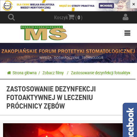
×
Actio
Koszyk
(
0
)
navig
Togg
navi
Strona główna
/
Zobacz filmy
/
Zastosowanie dezynfekcji fotoaktywnej
ZASTOSOWANIE DEZYNFEKCJI
FOTOAKTYWNEJ W LECZENIU
PRÓCHNICY ZĘBÓW