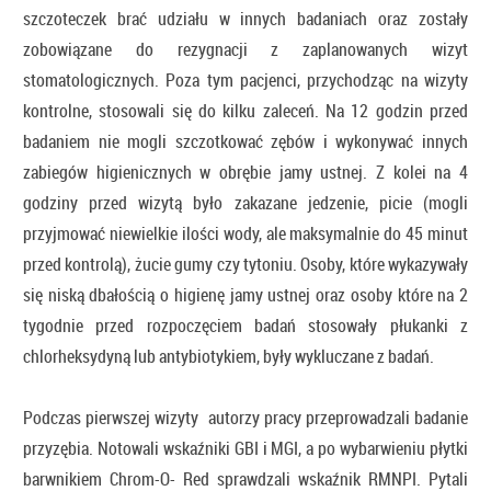
szczoteczek brać udziału w innych badaniach oraz zostały
zobowiązane do rezygnacji z zaplanowanych wizyt
stomatologicznych. Poza tym pacjenci, przychodząc na wizyty
kontrolne, stosowali się do kilku zaleceń. Na 12 godzin przed
badaniem nie mogli szczotkować zębów i wykonywać innych
zabiegów higienicznych w obrębie jamy ustnej. Z kolei na 4
godziny przed wizytą było zakazane jedzenie, picie (mogli
przyjmować niewielkie ilości wody, ale maksymalnie do 45 minut
przed kontrolą), żucie gumy czy tytoniu. Osoby, które wykazywały
się niską dbałością o higienę jamy ustnej oraz osoby które na 2
tygodnie przed rozpoczęciem badań stosowały płukanki z
chlorheksydyną lub antybiotykiem, były wykluczane z badań.
Podczas pierwszej wizyty autorzy pracy przeprowadzali badanie
przyzębia. Notowali wskaźniki GBI i MGI, a po wybarwieniu płytki
barwnikiem Chrom-O- Red sprawdzali wskaźnik RMNPI. Pytali