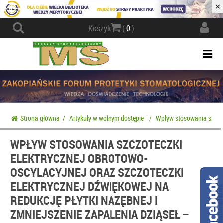
×
Actio
Koszyk
(
0
)
navig
Togg
navi
Strona główna
/
Artykuły w wolnym dostępie
/
Wpływ stosowania szczote
WPŁYW STOSOWANIA SZCZOTECZKI
ELEKTRYCZNEJ OBROTOWO-
OSCYLACYJNEJ ORAZ SZCZOTECZKI
ELEKTRYCZNEJ DŹWIĘKOWEJ NA
REDUKCJĘ PŁYTKI NAZĘBNEJ I
ZMNIEJSZENIE ZAPALENIA DZIĄSEŁ –