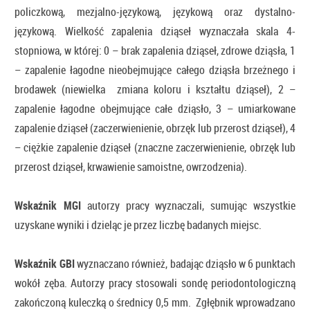
policzkową, mezjalno-językową, językową oraz dystalno-
językową. Wielkość zapalenia dziąseł wyznaczała skala 4-
stopniowa, w której: 0 – brak zapalenia dziąseł, zdrowe dziąsła, 1
– zapalenie łagodne nieobejmujące całego dziąsła brzeżnego i
brodawek (niewielka zmiana koloru i kształtu dziąseł), 2 –
zapalenie łagodne obejmujące całe dziąsło, 3 – umiarkowane
zapalenie dziąseł (zaczerwienienie, obrzęk lub przerost dziąseł), 4
– ciężkie zapalenie dziąseł (znaczne zaczerwienienie, obrzęk lub
przerost dziąseł, krwawienie samoistne, owrzodzenia).
Wskaźnik MGI
autorzy pracy wyznaczali, sumując wszystkie
uzyskane wyniki i dzieląc je przez liczbę badanych miejsc.
Wskaźnik GBI
wyznaczano również, badając dziąsło w 6 punktach
wokół zęba. Autorzy pracy stosowali sondę periodontologiczną
zakończoną kuleczką o średnicy 0,5 mm. Zgłębnik wprowadzano