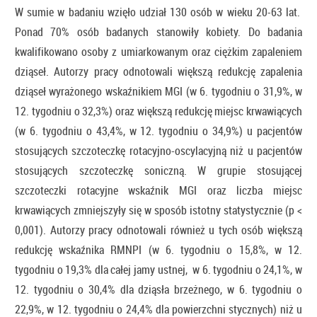
W sumie w badaniu wzięło udział 130 osób w wieku 20-63 lat.
Ponad 70% osób badanych stanowiły kobiety. Do badania
kwalifikowano osoby z umiarkowanym oraz ciężkim zapaleniem
dziąseł. Autorzy pracy odnotowali większą redukcję zapalenia
dziąseł wyrażonego wskaźnikiem MGI (w 6. tygodniu o 31,9%, w
12. tygodniu o 32,3%) oraz większą redukcję miejsc krwawiących
(w 6. tygodniu o 43,4%, w 12. tygodniu o 34,9%) u pacjentów
stosujących szczoteczkę rotacyjno-oscylacyjną niż u pacjentów
stosujących szczoteczkę soniczną. W grupie stosującej
szczoteczki rotacyjne wskaźnik MGI oraz liczba miejsc
krwawiących zmniejszyły się w sposób istotny statystycznie (p <
0,001). Autorzy pracy odnotowali również u tych osób większą
redukcję wskaźnika RMNPI (w 6. tygodniu o 15,8%, w 12.
tygodniu o 19,3% dla całej jamy ustnej, w 6. tygodniu o 24,1%, w
12. tygodniu o 30,4% dla dziąsła brzeżnego, w 6. tygodniu o
22,9%, w 12. tygodniu o 24,4% dla powierzchni stycznych) niż u