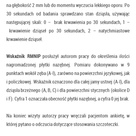
na głębokość 2 mm lub do momentu wyczucia lekkiego oporu. Po
30 sekundach od badania sprawdzano stan dziąsła, używając
następującej skali: 0 – brak krwawienia po 30 sekundach, 1 –
krwawienie dziąseł po 30 sekundach, 2 – natychmiastowe
krwawienie dziąseł.
Wskaźnik RMNIP
posłużył autorom pracy do określenia ilości
nagromadzonej płytki nazębnej. Pomiaru dokonywano w 9
punktach wokół zęba (A-I), zarówno na powierzchni językowej, jak
i policzkowej. Wskaźnik oznaczono dla całej jamy ustnej (A-I), dla
dziąsła brzeżnego (A, B, C) i dla powierzchni stycznych (okolice D
i F). Cyfra 1 oznaczała obecność płytki nazębnej, a cyfra 0 jej brak.
Na koniec wizyty autorzy pracy wręczali pacjentom ankietę, w
której pytano o odczucia dotyczące stosowania szczoteczki.