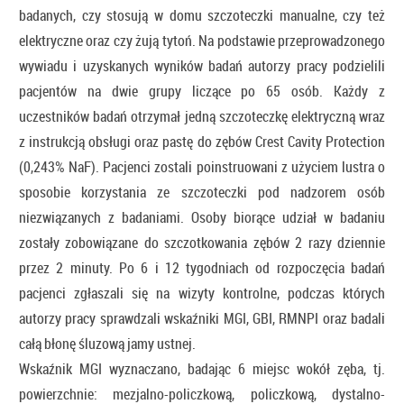
badanych, czy stosują w domu szczoteczki manualne, czy też
elektryczne oraz czy żują tytoń. Na podstawie przeprowadzonego
wywiadu i uzyskanych wyników badań autorzy pracy podzielili
pacjentów na dwie grupy liczące po 65 osób. Każdy z
uczestników badań otrzymał jedną szczoteczkę elektryczną wraz
z instrukcją obsługi oraz pastę do zębów Crest Cavity Protection
(0,243% NaF). Pacjenci zostali poinstruowani z użyciem lustra o
sposobie korzystania ze szczoteczki pod nadzorem osób
niezwiązanych z badaniami. Osoby biorące udział w badaniu
zostały zobowiązane do szczotkowania zębów 2 razy dziennie
przez 2 minuty. Po 6 i 12 tygodniach od rozpoczęcia badań
pacjenci zgłaszali się na wizyty kontrolne, podczas których
autorzy pracy sprawdzali wskaźniki MGI, GBI, RMNPI oraz badali
całą błonę śluzową jamy ustnej.
Wskaźnik MGI wyznaczano, badając 6 miejsc wokół zęba, tj.
powierzchnie: mezjalno-policzkową, policzkową, dystalno-