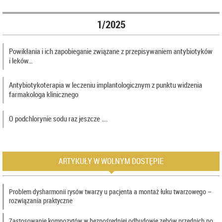
1/2025
Powikłania i ich zapobieganie związane z przepisywaniem antybiotyków
i leków…
Antybiotykoterapia w leczeniu implantologicznym z punktu widzenia
farmakologa klinicznego
O podchlorynie sodu raz jeszcze ….
ARTYKUŁY W WOLNYM DOSTĘPIE
Problem dysharmonii rysów twarzy u pacjenta a montaż łuku twarzowego –
rozwiązania praktyczne
Zastosowanie kompozytów w bezpośredniej odbudowie zębów przednich po