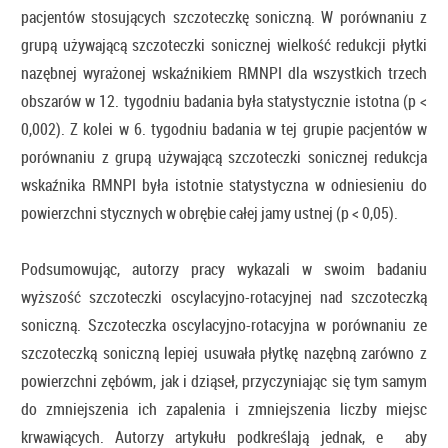
pacjentów stosujących szczoteczkę soniczną. W porównaniu z
grupą używającą szczoteczki sonicznej wielkość redukcji płytki
nazębnej wyrażonej wskaźnikiem RMNPI dla wszystkich trzech
obszarów w 12. tygodniu badania była statystycznie istotna (p <
0,002). Z kolei w 6. tygodniu badania w tej grupie pacjentów w
porównaniu z grupą używającą szczoteczki sonicznej redukcja
wskaźnika RMNPI była istotnie statystyczna w odniesieniu do
powierzchni stycznych w obrębie całej jamy ustnej (p < 0,05).
Podsumowując, autorzy pracy wykazali w swoim badaniu
wyższość szczoteczki oscylacyjno-rotacyjnej nad szczoteczką
soniczną. Szczoteczka oscylacyjno-rotacyjna w porównaniu ze
szczoteczką soniczną lepiej usuwała płytkę nazębną zarówno z
powierzchni zębówm, jak i dziąseł, przyczyniając się tym samym
do zmniejszenia ich zapalenia i zmniejszenia liczby miejsc
krwawiących. Autorzy artykułu podkreślają jednak, e aby